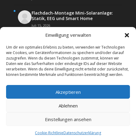
Flachdach-Montage Mini-Solaranlage:
Statik, EEG und Smart Home
Juli 15, 2026
Einwilligung verwalten
Um dir ein optimales Erlebnis zu bieten, verwenden wir Technologien
wie Cookies, um Geräteinformationen zu speichern und/oder darauf
zuzugreifen. Wenn du diesen Technologien zustimmst, können wir
Daten wie das Surfverhalten oder eindeutige IDs auf dieser Website
Kontakt
Impressum
verarbeiten. Wenn du deine Einwilligung nicht erteilst oder zurückziehst,
Datenschutz­erklärung
Forenregeln
können bestimmte Merkmale und Funktionen beeinträchtigt werden.
Cookie-Richtlinie (EU)
Akzeptieren
Copyright 2026 | Web24 Consulting AVO UG | Alle
Rechte vorbehalten *Werbehinweis: Das Forum
Ablehnen
beinhaltet auch Affiiatelinks mit Angeboten von
Werbepartnern. Wenn Sie bei diesen etwas bestellen,
Einstellungen ansehen
erhalten wir ggf. eine Werbevergütung vom jeweiligen
Dienstleister.
Cookie-Richtlinie
Datenschutz­erklärung