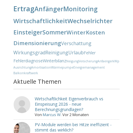
Ertrag
Anfänger
Monitoring
Wirtschaftlichkeit
Wechselrichter
Einsteiger
Sommer
Winter
Kosten
Dimensionierung
Verschattung
Wirkungsgrad
Reinigung
Urlaub
Fehler
Fehlerdiagnose
Winterbilanz
Neigung
Versicherung
Anfaenger
kWp
Ausrichtung
Amortisation
Wärmepumpe
Energiemanagement
Balkonkraftwerk
Aktuelle Themen
Wirtschaftlichkeit Eigenverbrauch vs
Einspeisung 2026 - neue
Berechnungsgrundlagen?
Von
Marcus W.
Vor 2 Monaten
PV-Module werden bei Hitze ineffizient -
stimmt das wirklich?