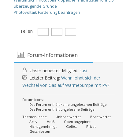
Warum sich Photovoltaik Speicher nachrüsten lohnt: 5
überzeugende Gründe
Photovoltaik Förderung beantragen
Teilen:
Forum-Informationen
Unser neuestes Mitglied:
susi
Letzter Beitrag:
Wann lohnt sich der
Wechsel von Gas auf Wärmepumpe mit PV?
Forum Icons:
Das Forum enthält keine ungelesenen Beiträge
Das Forum enthält ungelesene Beiträge
Themen-Icons:
Unbeantwortet
Beantwortet
Aktiv
Heiß
Oben angepinnt
Nicht genehmigt
Gelöst
Privat
Geschlossen