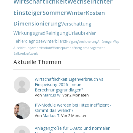
Wirtschaftlichkeit
Wechselrichter
Einsteiger
Sommer
Winter
Kosten
Dimensionierung
Verschattung
Wirkungsgrad
Reinigung
Urlaub
Fehler
Fehlerdiagnose
Winterbilanz
Neigung
Versicherung
Anfaenger
kWp
Ausrichtung
Amortisation
Wärmepumpe
Energiemanagement
Balkonkraftwerk
Aktuelle Themen
Wirtschaftlichkeit Eigenverbrauch vs
Einspeisung 2026 - neue
Berechnungsgrundlagen?
Von
Marcus W.
Vor 2 Monaten
PV-Module werden bei Hitze ineffizient -
stimmt das wirklich?
Von
Markus T.
Vor 2 Monaten
Anlagengröße für E-Auto und normalen