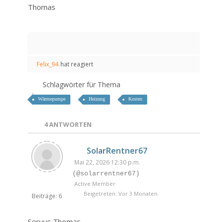
Thomas
Felix_94
hat reagiert
Schlagwörter für Thema
Wärmepumpe
Heizung
Kosten
4
ANTWORTEN
SolarRentner67
Mai 22, 2026 12:30 p.m.
(@solarrentner67)
Active Member
Beigetreten: Vor 3 Monaten
Beiträge: 6
Servus Thomas,