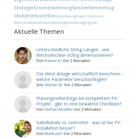
Einsteiger
Kosten
Erweiterung
Speicher
Winterertrag
Module
Verluste
Hitze
Einspeiseung
Power-Optimierer
Balkonkraftwerk
Autarkie
Neuling
Winter
Anlagengröße
Aktuelle Themen
Unterschiedliche String-Längen - wie
Wechselrichter richtig dimensionieren?
Von
Rainer H.
Vor 2 Monaten
Ost-West-Anlage wirtschaftlich berechnen -
welche Parameter berücksichtigen?
Von
Stefan W.
Vor 2 Monaten
Planungsreihenfolge bei komplettem PV-
Projekt - gibt es eine bewährte Checkliste?
Von
Stefan-Mueller
Vor 2 Monaten
Kabelkanäle vs. Leerrohre - was ist bei PV-
Installation besser?
Von
MarkusH.
Vor 2 Monaten