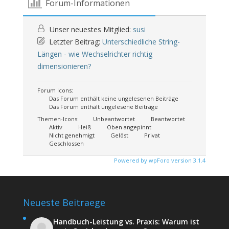
Forum-Informationen
Unser neuestes Mitglied:
susi
Letzter Beitrag:
Unterschiedliche String-
Längen - wie Wechselrichter richtig
dimensionieren?
Forum Icons:
Das Forum enthält keine ungelesenen Beiträge
Das Forum enthält ungelesene Beiträge
Themen-Icons:
Unbeantwortet
Beantwortet
Aktiv
Heiß
Oben angepinnt
Nicht genehmigt
Gelöst
Privat
Geschlossen
Powered by wpForo version 3.1.4
Neueste Beitraege
Handbuch-Leistung vs. Praxis: Warum ist