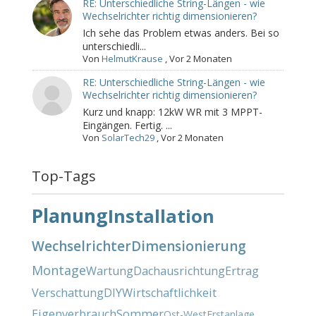
RE: Unterschiedliche String-Längen - wie
Wechselrichter richtig dimensionieren?
Ich sehe das Problem etwas anders. Bei so
unterschiedli...
Von
HelmutKrause
,
Vor 2 Monaten
RE: Unterschiedliche String-Längen - wie
Wechselrichter richtig dimensionieren?
Kurz und knapp: 12kW WR mit 3 MPPT-
Eingängen. Fertig. ...
Von
SolarTech29
,
Vor 2 Monaten
Top-Tags
Planung
Installation
Wechselrichter
Dimensionierung
Montage
Wartung
Dachausrichtung
Ertrag
Verschattung
DIY
Wirtschaftlichkeit
Eigenverbrauch
Sommer
Ost-West
Erstanlage