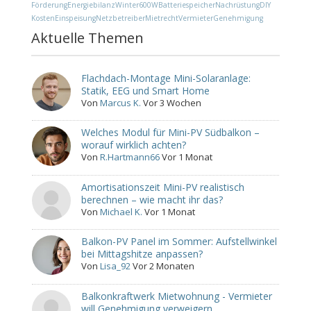
Förderung
Energiebilanz
Winter
600W
Batteriespeicher
Nachrüstung
DIY
Kosten
Einspeisung
Netzbetreiber
Mietrecht
Vermieter
Genehmigung
Aktuelle Themen
Flachdach-Montage Mini-Solaranlage:
Statik, EEG und Smart Home
Von
Marcus K.
Vor 3 Wochen
Welches Modul für Mini-PV Südbalkon –
worauf wirklich achten?
Von
R.Hartmann66
Vor 1 Monat
Amortisationszeit Mini-PV realistisch
berechnen – wie macht ihr das?
Von
Michael K.
Vor 1 Monat
Balkon-PV Panel im Sommer: Aufstellwinkel
bei Mittagshitze anpassen?
Von
Lisa_92
Vor 2 Monaten
Balkonkraftwerk Mietwohnung - Vermieter
will Genehmigung verweigern