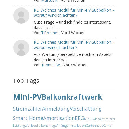
Von
Marcus K.
,
Vor 3 Wochen
RE: Welches Modul für Mini-PV Südbalkon –
worauf wirklich achten?
Gute Frage – und ich finde es interessant,
dass du als ...
Von
T.Brenner
,
Vor 3 Wochen
RE: Welches Modul für Mini-PV Südbalkon –
worauf wirklich achten?
Aus Wartungsperspektive noch ein Aspekt
den ich immer w...
Von
Thomas W.
,
Vor 3 Wochen
Top-Tags
Mini-PV
Balkonkraftwerk
Stromzähler
Anmeldung
Verschattung
Smart Home
Amortisation
EEG
Mini-Solar
Optimierer
Leistung
Wallbox
Balkonanlage
Anfänger
Installation
Gartenhaus
Kombi