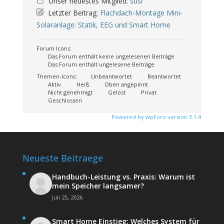
Unser neuestes Mitglied:
susi
Letzter Beitrag:
Flachdach-Montage Mini-
Solaranlage: Statik, EEG und Smart Home
Forum Icons:
Das Forum enthält keine ungelesenen Beiträge
Das Forum enthält ungelesene Beiträge
Themen-Icons:
Unbeantwortet
Beantwortet
Aktiv
Heiß
Oben angepinnt
Nicht genehmigt
Gelöst
Privat
Geschlossen
Powered by wpForo version 3.1.4
Neueste Beitraege
Handbuch-Leistung vs. Praxis: Warum ist
mein Speicher langsamer?
Juli 25, 2026
Smart Home Einstieg: Welches System für