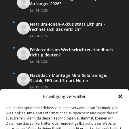
Anfänger 2026?
Juli 24, 2026
Natrium-Ionen-Akkus statt Lithium -
rechnet sich das wirklich?
Juli 24, 2026
Fehlercodes im Wechselrichter-Handbuch
richtig deuten?
Juli 24, 2026
Flachdach-Montage Mini-Solaranlage:
Statik, EEG und Smart Home
Juli 15, 2026
Einwilligung verwalten
Um dir ein optimales Erlebnis zu bieten, verwenden wir Technologien
wie Cookies, um Geräteinformationen zu speichern und/oder darauf
zuzugreifen. Wenn du diesen Technologien zustimmst, können wir
Daten wie das Surfverhalten oder eindeutige IDs auf dieser Website
Kontakt
Impressum
verarbeiten. Wenn du deine Einwilligung nicht erteilst oder zurückziehst,