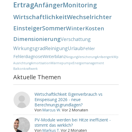
Ertrag
Anfänger
Monitoring
Wirtschaftlichkeit
Wechselrichter
Einsteiger
Sommer
Winter
Kosten
Dimensionierung
Verschattung
Wirkungsgrad
Reinigung
Urlaub
Fehler
Fehlerdiagnose
Winterbilanz
Neigung
Versicherung
Anfaenger
kWp
Ausrichtung
Amortisation
Wärmepumpe
Energiemanagement
Balkonkraftwerk
Aktuelle Themen
Wirtschaftlichkeit Eigenverbrauch vs
Einspeisung 2026 - neue
Berechnungsgrundlagen?
Von
Marcus W.
Vor 2 Monaten
PV-Module werden bei Hitze ineffizient -
stimmt das wirklich?
Von
Markus T.
Vor 2 Monaten