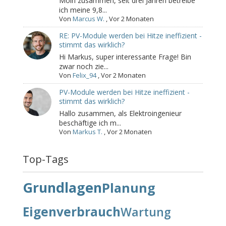
Moin zusammen, seit drei Jahren betreibe
ich meine 9,8...
Von
Marcus W.
,
Vor 2 Monaten
RE: PV-Module werden bei Hitze ineffizient -
stimmt das wirklich?
Hi Markus, super interessante Frage! Bin
zwar noch zie...
Von
Felix_94
,
Vor 2 Monaten
PV-Module werden bei Hitze ineffizient -
stimmt das wirklich?
Hallo zusammen, als Elektroingenieur
beschäftige ich m...
Von
Markus T.
,
Vor 2 Monaten
Top-Tags
Grundlagen
Planung
Eigenverbrauch
Wartung