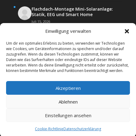
Flachdach-Montage Mini-Solaranlage:
Statik, EEG und Smart Home
Juli 15, 2026
Einwilligung verwalten
Um dir ein optimales Erlebnis zu bieten, verwenden wir Technologien
wie Cookies, um Geräteinformationen zu speichern und/oder darauf
zuzugreifen. Wenn du diesen Technologien zustimmst, können wir
Daten wie das Surfverhalten oder eindeutige IDs auf dieser Website
Kontakt
Impressum
verarbeiten. Wenn du deine Einwilligung nicht erteilst oder zurückziehst,
Datenschutz­erklärung
Forenregeln
können bestimmte Merkmale und Funktionen beeinträchtigt werden.
Cookie-Richtlinie (EU)
Akzeptieren
Copyright 2026 | Web24 Consulting AVO UG | Alle
Rechte vorbehalten *Werbehinweis: Das Forum
Ablehnen
beinhaltet auch Affiiatelinks mit Angeboten von
Werbepartnern. Wenn Sie bei diesen etwas bestellen,
Einstellungen ansehen
erhalten wir ggf. eine Werbevergütung vom jeweiligen
Dienstleister.
Cookie-Richtlinie
Datenschutz­erklärung