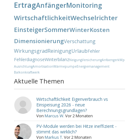
Ertrag
Anfänger
Monitoring
Wirtschaftlichkeit
Wechselrichter
Einsteiger
Sommer
Winter
Kosten
Dimensionierung
Verschattung
Wirkungsgrad
Reinigung
Urlaub
Fehler
Fehlerdiagnose
Winterbilanz
Neigung
Versicherung
Anfaenger
kWp
Ausrichtung
Amortisation
Wärmepumpe
Energiemanagement
Balkonkraftwerk
Aktuelle Themen
Wirtschaftlichkeit Eigenverbrauch vs
Einspeisung 2026 - neue
Berechnungsgrundlagen?
Von
Marcus W.
Vor 2 Monaten
PV-Module werden bei Hitze ineffizient -
stimmt das wirklich?
Von
Markus T.
Vor 2 Monaten