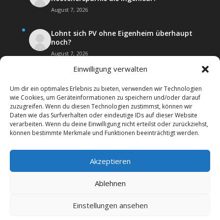
August 7, 2026
Lohnt sich PV ohne Eigenheim überhaupt
noch?
August 7, 2026
Einwilligung verwalten
Um dir ein optimales Erlebnis zu bieten, verwenden wir Technologien
wie Cookies, um Geräteinformationen zu speichern und/oder darauf
zuzugreifen. Wenn du diesen Technologien zustimmst, können wir
Daten wie das Surfverhalten oder eindeutige IDs auf dieser Website
Kontakt
Impressum
verarbeiten. Wenn du deine Einwilligung nicht erteilst oder zurückziehst,
Datenschutz­erklärung
Forenregeln
können bestimmte Merkmale und Funktionen beeinträchtigt werden.
Cookie-Richtlinie (EU)
Akzeptieren
Copyright 2026 | Web24 Consulting AVO UG | Alle
Rechte vorbehalten *Werbehinweis: Das Forum
Ablehnen
beinhaltet auch Affiiatelinks mit Angeboten von
Werbepartnern. Wenn Sie bei diesen etwas bestellen,
Einstellungen ansehen
erhalten wir ggf. eine Werbevergütung vom jeweiligen