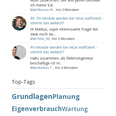
Moin zusammen, seit drei Jahren betreibe
ich meine 9,8...
Von
Marcus W.
,
Vor 2 Monaten
RE: PV-Module werden bei Hitze ineffizient -
stimmt das wirklich?
Hi Markus, super interessante Frage! Bin
zwar noch zie...
Von
Felix_94
,
Vor 2 Monaten
PV-Module werden bei Hitze ineffizient -
stimmt das wirklich?
Hallo zusammen, als Elektroingenieur
beschäftige ich m...
Von
Markus T.
,
Vor 2 Monaten
Top-Tags
Grundlagen
Planung
Eigenverbrauch
Wartung