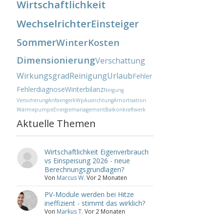
Wirtschaftlichkeit
Wechselrichter
Einsteiger
Sommer
Winter
Kosten
Dimensionierung
Verschattung
Wirkungsgrad
Reinigung
Urlaub
Fehler
Fehlerdiagnose
Winterbilanz
Neigung
Versicherung
Anfaenger
kWp
Ausrichtung
Amortisation
Wärmepumpe
Energiemanagement
Balkonkraftwerk
Aktuelle Themen
Wirtschaftlichkeit Eigenverbrauch
vs Einspeisung 2026 - neue
Berechnungsgrundlagen?
Von
Marcus W.
Vor 2 Monaten
PV-Module werden bei Hitze
ineffizient - stimmt das wirklich?
Von
Markus T.
Vor 2 Monaten