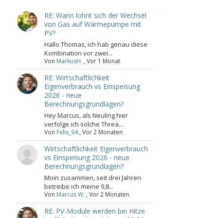
RE: Wann lohnt sich der Wechsel
von Gas auf Wärmepumpe mit
PV?
Hallo Thomas, ich hab genau diese
Kombination vor zwei...
Von
MarkusH.
,
Vor 1 Monat
RE: Wirtschaftlichkeit
Eigenverbrauch vs Einspeisung
2026 - neue
Berechnungsgrundlagen?
Hey Marcus, als Neuling hier
verfolge ich solche Threa...
Von
Felix_94
,
Vor 2 Monaten
Wirtschaftlichkeit Eigenverbrauch
vs Einspeisung 2026 - neue
Berechnungsgrundlagen?
Moin zusammen, seit drei Jahren
betreibe ich meine 9,8...
Von
Marcus W.
,
Vor 2 Monaten
RE: PV-Module werden bei Hitze