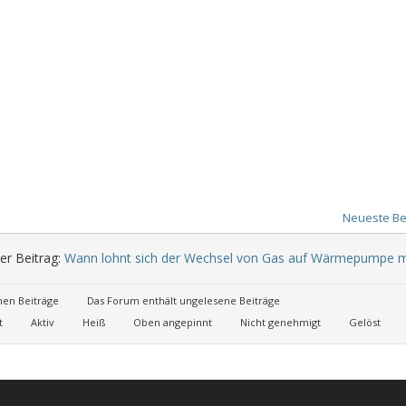
Neueste Be
er Beitrag:
Wann lohnt sich der Wechsel von Gas auf Wärmepumpe m
nen Beiträge
Das Forum enthält ungelesene Beiträge
t
Aktiv
Heiß
Oben angepinnt
Nicht genehmigt
Gelöst