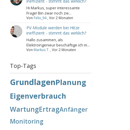
ineffizient - stimmt das wirklich?
Hi Markus, super interessante
Frage! Bin zwar noch zie...
Von
Felix_94
,
Vor 2 Monaten
PV-Module werden bei Hitze
ineffizient - stimmt das wirklich?
Hallo zusammen, als
Elektroingenieur beschäftige ich m...
Von
Markus T.
,
Vor 2 Monaten
Top-Tags
Grundlagen
Planung
Eigenverbrauch
Wartung
Ertrag
Anfänger
Monitoring