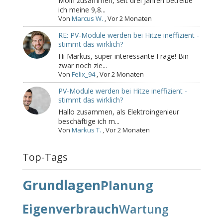
Moin zusammen, seit drei Jahren betreibe
ich meine 9,8...
Von
Marcus W.
,
Vor 2 Monaten
RE: PV-Module werden bei Hitze ineffizient -
stimmt das wirklich?
Hi Markus, super interessante Frage! Bin
zwar noch zie...
Von
Felix_94
,
Vor 2 Monaten
PV-Module werden bei Hitze ineffizient -
stimmt das wirklich?
Hallo zusammen, als Elektroingenieur
beschäftige ich m...
Von
Markus T.
,
Vor 2 Monaten
Top-Tags
Grundlagen
Planung
Eigenverbrauch
Wartung