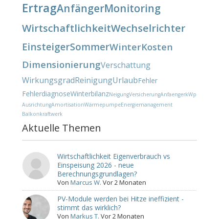
Ertrag
Anfänger
Monitoring
Wirtschaftlichkeit
Wechselrichter
Einsteiger
Sommer
Winter
Kosten
Dimensionierung
Verschattung
Wirkungsgrad
Reinigung
Urlaub
Fehler
Fehlerdiagnose
Winterbilanz
Neigung
Versicherung
Anfaenger
kWp
Ausrichtung
Amortisation
Wärmepumpe
Energiemanagement
Balkonkraftwerk
Aktuelle Themen
Wirtschaftlichkeit Eigenverbrauch vs
Einspeisung 2026 - neue
Berechnungsgrundlagen?
Von
Marcus W.
Vor 2 Monaten
PV-Module werden bei Hitze ineffizient -
stimmt das wirklich?
Von
Markus T.
Vor 2 Monaten