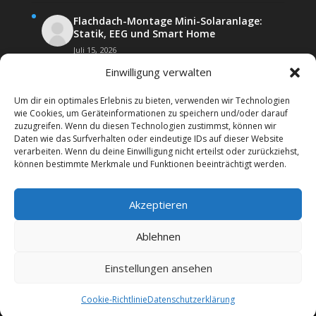
Flachdach-Montage Mini-Solaranlage:
Statik, EEG und Smart Home
Juli 15, 2026
Einwilligung verwalten
Um dir ein optimales Erlebnis zu bieten, verwenden wir Technologien
wie Cookies, um Geräteinformationen zu speichern und/oder darauf
zuzugreifen. Wenn du diesen Technologien zustimmst, können wir
Daten wie das Surfverhalten oder eindeutige IDs auf dieser Website
Kontakt
Impressum
verarbeiten. Wenn du deine Einwilligung nicht erteilst oder zurückziehst,
Datenschutz­erklärung
Forenregeln
können bestimmte Merkmale und Funktionen beeinträchtigt werden.
Cookie-Richtlinie (EU)
Akzeptieren
Copyright 2026 | Web24 Consulting AVO UG | Alle
Rechte vorbehalten *Werbehinweis: Das Forum
Ablehnen
beinhaltet auch Affiiatelinks mit Angeboten von
Werbepartnern. Wenn Sie bei diesen etwas bestellen,
Einstellungen ansehen
erhalten wir ggf. eine Werbevergütung vom jeweiligen
Dienstleister.
Cookie-Richtlinie
Datenschutz­erklärung