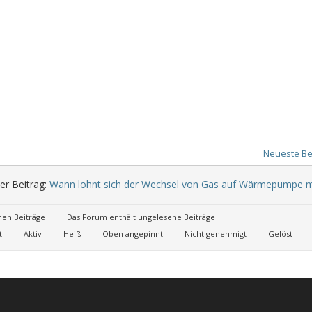
Neueste Be
er Beitrag:
Wann lohnt sich der Wechsel von Gas auf Wärmepumpe m
nen Beiträge
Das Forum enthält ungelesene Beiträge
t
Aktiv
Heiß
Oben angepinnt
Nicht genehmigt
Gelöst