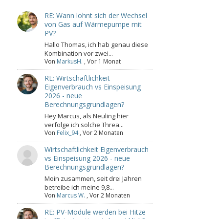
RE: Wann lohnt sich der Wechsel
von Gas auf Wärmepumpe mit
PV?
Hallo Thomas, ich hab genau diese
Kombination vor zwei...
Von
MarkusH.
,
Vor 1 Monat
RE: Wirtschaftlichkeit
Eigenverbrauch vs Einspeisung
2026 - neue
Berechnungsgrundlagen?
Hey Marcus, als Neuling hier
verfolge ich solche Threa...
Von
Felix_94
,
Vor 2 Monaten
Wirtschaftlichkeit Eigenverbrauch
vs Einspeisung 2026 - neue
Berechnungsgrundlagen?
Moin zusammen, seit drei Jahren
betreibe ich meine 9,8...
Von
Marcus W.
,
Vor 2 Monaten
RE: PV-Module werden bei Hitze