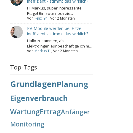
ineffizient - stimmt das wirklich?
Hi Markus, super interessante
Frage! Bin zwar noch zie...
Von
Felix_94
,
Vor 2 Monaten
PV-Module werden bei Hitze
ineffizient - stimmt das wirklich?
Hallo zusammen, als
Elektroingenieur beschäftige ich m...
Von
Markus T.
,
Vor 2 Monaten
Top-Tags
Grundlagen
Planung
Eigenverbrauch
Wartung
Ertrag
Anfänger
Monitoring