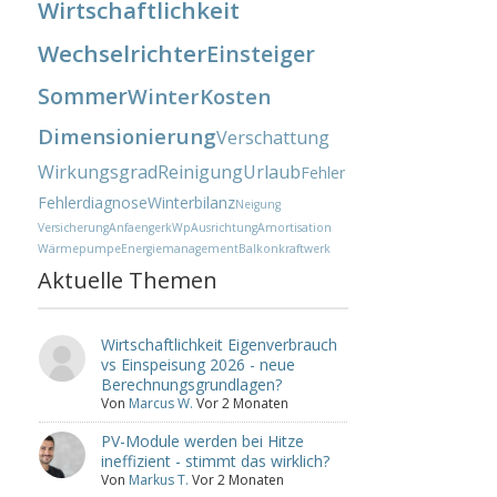
Wirtschaftlichkeit
Wechselrichter
Einsteiger
Sommer
Winter
Kosten
Dimensionierung
Verschattung
Wirkungsgrad
Reinigung
Urlaub
Fehler
Fehlerdiagnose
Winterbilanz
Neigung
Versicherung
Anfaenger
kWp
Ausrichtung
Amortisation
Wärmepumpe
Energiemanagement
Balkonkraftwerk
Aktuelle Themen
Wirtschaftlichkeit Eigenverbrauch
vs Einspeisung 2026 - neue
Berechnungsgrundlagen?
Von
Marcus W.
Vor 2 Monaten
PV-Module werden bei Hitze
ineffizient - stimmt das wirklich?
Von
Markus T.
Vor 2 Monaten