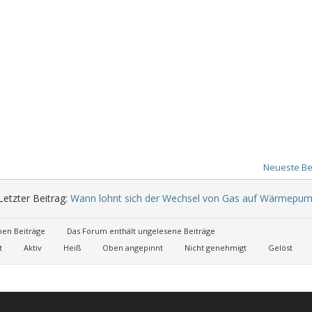
Neueste Be
Letzter Beitrag:
Wann lohnt sich der Wechsel von Gas auf Wärmepum
nen Beiträge
Das Forum enthält ungelesene Beiträge
t
Aktiv
Heiß
Oben angepinnt
Nicht genehmigt
Gelöst