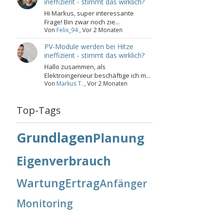
ineffizient - stimmt das wirklich?
Hi Markus, super interessante
Frage! Bin zwar noch zie...
Von
Felix_94
,
Vor 2 Monaten
PV-Module werden bei Hitze
ineffizient - stimmt das wirklich?
Hallo zusammen, als
Elektroingenieur beschäftige ich m...
Von
Markus T.
,
Vor 2 Monaten
Top-Tags
Grundlagen
Planung
Eigenverbrauch
Wartung
Ertrag
Anfänger
Monitoring