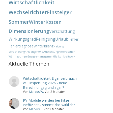
Wirtschaftlichkeit
Wechselrichter
Einsteiger
Sommer
Winter
Kosten
Dimensionierung
Verschattung
Wirkungsgrad
Reinigung
Urlaub
Fehler
Fehlerdiagnose
Winterbilanz
Neigung
Versicherung
Anfaenger
kWp
Ausrichtung
Amortisation
Wärmepumpe
Energiemanagement
Balkonkraftwerk
Aktuelle Themen
Wirtschaftlichkeit Eigenverbrauch
vs Einspeisung 2026 - neue
Berechnungsgrundlagen?
Von
Marcus W.
Vor 2 Monaten
PV-Module werden bei Hitze
ineffizient - stimmt das wirklich?
Von
Markus T.
Vor 2 Monaten