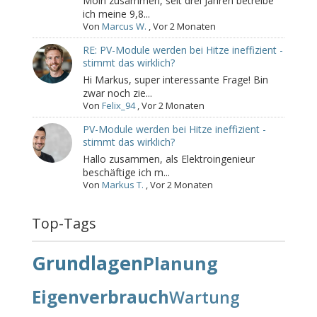
Moin zusammen, seit drei Jahren betreibe
ich meine 9,8...
Von
Marcus W.
,
Vor 2 Monaten
RE: PV-Module werden bei Hitze ineffizient -
stimmt das wirklich?
Hi Markus, super interessante Frage! Bin
zwar noch zie...
Von
Felix_94
,
Vor 2 Monaten
PV-Module werden bei Hitze ineffizient -
stimmt das wirklich?
Hallo zusammen, als Elektroingenieur
beschäftige ich m...
Von
Markus T.
,
Vor 2 Monaten
Top-Tags
Grundlagen
Planung
Eigenverbrauch
Wartung