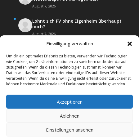
August 7, 2026
Lohnt sich PV ohne Eigenheim überhaupt
noch?
August 7, 2026
Einwilligung verwalten
Um dir ein optimales Erlebnis zu bieten, verwenden wir Technologien
wie Cookies, um Geräteinformationen zu speichern und/oder darauf
zuzugreifen. Wenn du diesen Technologien zustimmst, können wir
Daten wie das Surfverhalten oder eindeutige IDs auf dieser Website
Kontakt
Impressum
verarbeiten. Wenn du deine Einwilligung nicht erteilst oder zurückziehst,
Datenschutz­erklärung
Forenregeln
können bestimmte Merkmale und Funktionen beeinträchtigt werden.
Cookie-Richtlinie (EU)
Akzeptieren
Copyright 2026 | Web24 Consulting AVO UG | Alle
Rechte vorbehalten *Werbehinweis: Das Forum
Ablehnen
beinhaltet auch Affiiatelinks mit Angeboten von
Werbepartnern. Wenn Sie bei diesen etwas bestellen,
Einstellungen ansehen
erhalten wir ggf. eine Werbevergütung vom jeweiligen