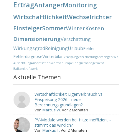
Ertrag
Anfänger
Monitoring
Wirtschaftlichkeit
Wechselrichter
Einsteiger
Sommer
Winter
Kosten
Dimensionierung
Verschattung
Wirkungsgrad
Reinigung
Urlaub
Fehler
Fehlerdiagnose
Winterbilanz
Neigung
Versicherung
Anfaenger
kWp
Ausrichtung
Amortisation
Wärmepumpe
Energiemanagement
Balkonkraftwerk
Aktuelle Themen
Wirtschaftlichkeit Eigenverbrauch vs
Einspeisung 2026 - neue
Berechnungsgrundlagen?
Von
Marcus W.
Vor 2 Monaten
PV-Module werden bei Hitze ineffizient -
stimmt das wirklich?
Von
Markus T.
Vor 2 Monaten