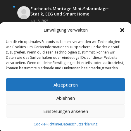
Flachdach-Montage Mini-Solaranlage:
Statik, EEG und Smart Home
Juli 15, 2026
Einwilligung verwalten
Um dir ein optimales Erlebnis zu bieten, verwenden wir Technologien
wie Cookies, um Geräteinformationen zu speichern und/oder darauf
zuzugreifen. Wenn du diesen Technologien zustimmst, können wir
Daten wie das Surfverhalten oder eindeutige IDs auf dieser Website
Kontakt
Impressum
verarbeiten. Wenn du deine Einwilligung nicht erteilst oder zurückziehst,
Datenschutz­erklärung
Forenregeln
können bestimmte Merkmale und Funktionen beeinträchtigt werden.
Cookie-Richtlinie (EU)
Akzeptieren
Copyright 2026 | Web24 Consulting AVO UG | Alle
Rechte vorbehalten *Werbehinweis: Das Forum
Ablehnen
beinhaltet auch Affiiatelinks mit Angeboten von
Werbepartnern. Wenn Sie bei diesen etwas bestellen,
Einstellungen ansehen
erhalten wir ggf. eine Werbevergütung vom jeweiligen
Dienstleister.
Cookie-Richtlinie
Datenschutz­erklärung