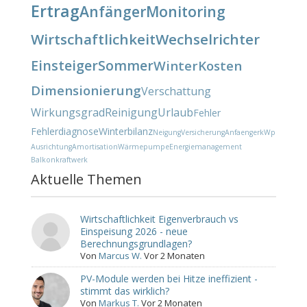
Ertrag
Anfänger
Monitoring
Wirtschaftlichkeit
Wechselrichter
Einsteiger
Sommer
Winter
Kosten
Dimensionierung
Verschattung
Wirkungsgrad
Reinigung
Urlaub
Fehler
Fehlerdiagnose
Winterbilanz
Neigung
Versicherung
Anfaenger
kWp
Ausrichtung
Amortisation
Wärmepumpe
Energiemanagement
Balkonkraftwerk
Aktuelle Themen
Wirtschaftlichkeit Eigenverbrauch vs
Einspeisung 2026 - neue
Berechnungsgrundlagen?
Von
Marcus W.
Vor 2 Monaten
PV-Module werden bei Hitze ineffizient -
stimmt das wirklich?
Von
Markus T.
Vor 2 Monaten