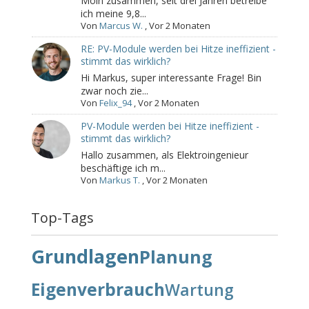
Moin zusammen, seit drei Jahren betreibe
ich meine 9,8...
Von
Marcus W.
,
Vor 2 Monaten
RE: PV-Module werden bei Hitze ineffizient -
stimmt das wirklich?
Hi Markus, super interessante Frage! Bin
zwar noch zie...
Von
Felix_94
,
Vor 2 Monaten
PV-Module werden bei Hitze ineffizient -
stimmt das wirklich?
Hallo zusammen, als Elektroingenieur
beschäftige ich m...
Von
Markus T.
,
Vor 2 Monaten
Top-Tags
Grundlagen
Planung
Eigenverbrauch
Wartung