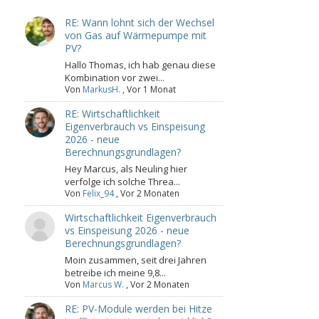
RE: Wann lohnt sich der Wechsel
von Gas auf Wärmepumpe mit
PV?
Hallo Thomas, ich hab genau diese
Kombination vor zwei...
Von
MarkusH.
,
Vor 1 Monat
RE: Wirtschaftlichkeit
Eigenverbrauch vs Einspeisung
2026 - neue
Berechnungsgrundlagen?
Hey Marcus, als Neuling hier
verfolge ich solche Threa...
Von
Felix_94
,
Vor 2 Monaten
Wirtschaftlichkeit Eigenverbrauch
vs Einspeisung 2026 - neue
Berechnungsgrundlagen?
Moin zusammen, seit drei Jahren
betreibe ich meine 9,8...
Von
Marcus W.
,
Vor 2 Monaten
RE: PV-Module werden bei Hitze