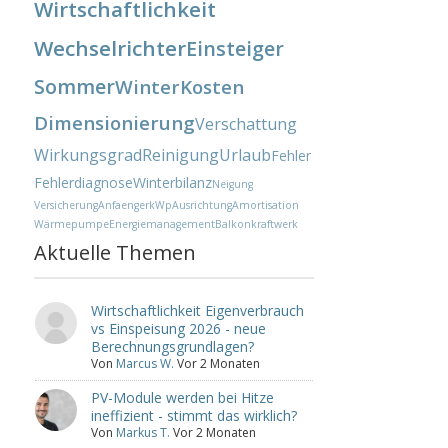
Wirtschaftlichkeit
Wechselrichter
Einsteiger
Sommer
Winter
Kosten
Dimensionierung
Verschattung
Wirkungsgrad
Reinigung
Urlaub
Fehler
Fehlerdiagnose
Winterbilanz
Neigung
Versicherung
Anfaenger
kWp
Ausrichtung
Amortisation
Wärmepumpe
Energiemanagement
Balkonkraftwerk
Aktuelle Themen
Wirtschaftlichkeit Eigenverbrauch
vs Einspeisung 2026 - neue
Berechnungsgrundlagen?
Von
Marcus W.
Vor 2 Monaten
PV-Module werden bei Hitze
ineffizient - stimmt das wirklich?
Von
Markus T.
Vor 2 Monaten