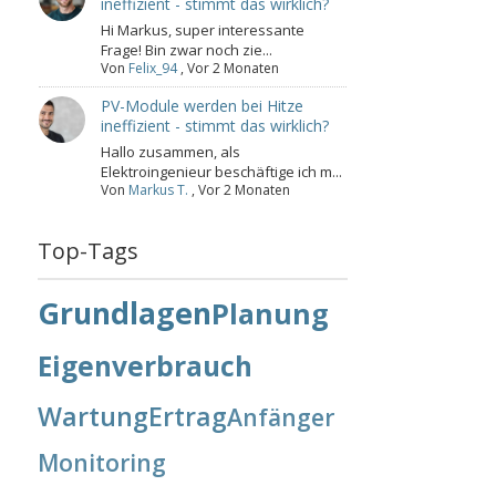
ineffizient - stimmt das wirklich?
Hi Markus, super interessante
Frage! Bin zwar noch zie...
Von
Felix_94
,
Vor 2 Monaten
PV-Module werden bei Hitze
ineffizient - stimmt das wirklich?
Hallo zusammen, als
Elektroingenieur beschäftige ich m...
Von
Markus T.
,
Vor 2 Monaten
Top-Tags
Grundlagen
Planung
Eigenverbrauch
Wartung
Ertrag
Anfänger
Monitoring