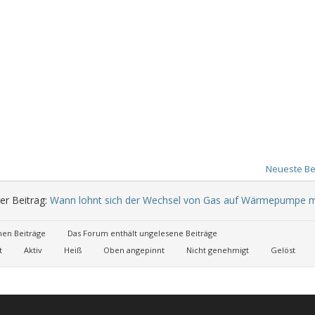
Neueste Be
er Beitrag:
Wann lohnt sich der Wechsel von Gas auf Wärmepumpe m
nen Beiträge
Das Forum enthält ungelesene Beiträge
t
Aktiv
Heiß
Oben angepinnt
Nicht genehmigt
Gelöst