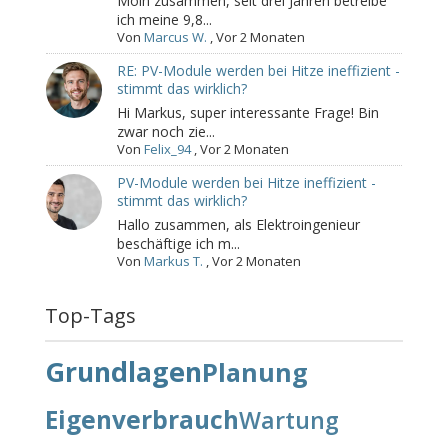
Moin zusammen, seit drei Jahren betreibe
ich meine 9,8...
Von
Marcus W.
,
Vor 2 Monaten
RE: PV-Module werden bei Hitze ineffizient -
stimmt das wirklich?
Hi Markus, super interessante Frage! Bin
zwar noch zie...
Von
Felix_94
,
Vor 2 Monaten
PV-Module werden bei Hitze ineffizient -
stimmt das wirklich?
Hallo zusammen, als Elektroingenieur
beschäftige ich m...
Von
Markus T.
,
Vor 2 Monaten
Top-Tags
Grundlagen
Planung
Eigenverbrauch
Wartung