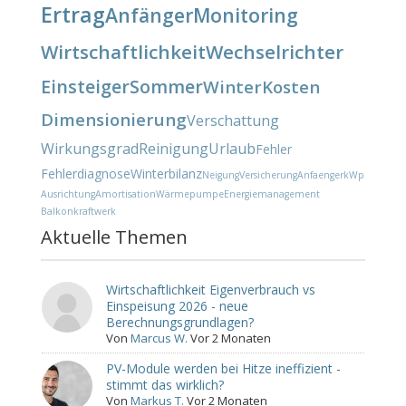
Ertrag
Anfänger
Monitoring
Wirtschaftlichkeit
Wechselrichter
Einsteiger
Sommer
Winter
Kosten
Dimensionierung
Verschattung
Wirkungsgrad
Reinigung
Urlaub
Fehler
Fehlerdiagnose
Winterbilanz
Neigung
Versicherung
Anfaenger
kWp
Ausrichtung
Amortisation
Wärmepumpe
Energiemanagement
Balkonkraftwerk
Aktuelle Themen
Wirtschaftlichkeit Eigenverbrauch vs
Einspeisung 2026 - neue
Berechnungsgrundlagen?
Von
Marcus W.
Vor 2 Monaten
PV-Module werden bei Hitze ineffizient -
stimmt das wirklich?
Von
Markus T.
Vor 2 Monaten