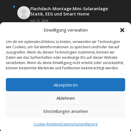
Flachdach-Montage Mini-Solaranlage:
Statik, EEG und Smart Home
Juli 15, 2026
Einwilligung verwalten
Um dir ein optimales Erlebnis zu bieten, verwenden wir Technologien
wie Cookies, um Geräteinformationen zu speichern und/oder darauf
zuzugreifen. Wenn du diesen Technologien zustimmst, können wir
Daten wie das Surfverhalten oder eindeutige IDs auf dieser Website
Kontakt
Impressum
verarbeiten. Wenn du deine Einwilligung nicht erteilst oder zurückziehst,
Datenschutz­erklärung
Forenregeln
können bestimmte Merkmale und Funktionen beeinträchtigt werden.
Cookie-Richtlinie (EU)
Akzeptieren
Copyright 2026 | Web24 Consulting AVO UG | Alle
Rechte vorbehalten *Werbehinweis: Das Forum
Ablehnen
beinhaltet auch Affiiatelinks mit Angeboten von
Werbepartnern. Wenn Sie bei diesen etwas bestellen,
Einstellungen ansehen
erhalten wir ggf. eine Werbevergütung vom jeweiligen
Dienstleister.
Cookie-Richtlinie
Datenschutz­erklärung