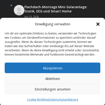
Flachdach-Montage Mini-Solaranlage:
Statik, EEG und Smart Home
Juli 15, 2026
Einwilligung verwalten
Um dir ein optimales Erlebnis zu bieten, verwenden wir Technologien
wie Cookies, um Geräteinformationen zu speichern und/oder darauf
zuzugreifen. Wenn du diesen Technologien zustimmst, können wir
Daten wie das Surfverhalten oder eindeutige IDs auf dieser Website
Kontakt
Impressum
verarbeiten. Wenn du deine Einwilligung nicht erteilst oder zurückziehst,
Datenschutz­erklärung
Forenregeln
können bestimmte Merkmale und Funktionen beeinträchtigt werden.
Cookie-Richtlinie (EU)
Akzeptieren
Copyright 2026 | Web24 Consulting AVO UG | Alle
Rechte vorbehalten *Werbehinweis: Das Forum
Ablehnen
beinhaltet auch Affiiatelinks mit Angeboten von
Werbepartnern. Wenn Sie bei diesen etwas bestellen,
Einstellungen ansehen
erhalten wir ggf. eine Werbevergütung vom jeweiligen
Dienstleister.
Cookie-Richtlinie
Datenschutz­erklärung