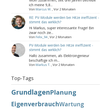
Moin zusammen, seit drei Jahren betreibe
ich meine 9,8...
Von
Marcus W.
,
Vor 2 Monaten
RE: PV-Module werden bei Hitze ineffizient -
stimmt das wirklich?
Hi Markus, super interessante Frage! Bin
zwar noch zie...
Von
Felix_94
,
Vor 2 Monaten
PV-Module werden bei Hitze ineffizient -
stimmt das wirklich?
Hallo zusammen, als Elektroingenieur
beschäftige ich m...
Von
Markus T.
,
Vor 2 Monaten
Top-Tags
Grundlagen
Planung
Eigenverbrauch
Wartung