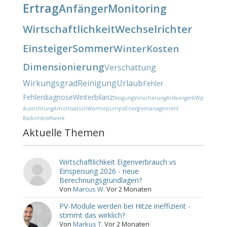
Ertrag
Anfänger
Monitoring
Wirtschaftlichkeit
Wechselrichter
Einsteiger
Sommer
Winter
Kosten
Dimensionierung
Verschattung
Wirkungsgrad
Reinigung
Urlaub
Fehler
Fehlerdiagnose
Winterbilanz
Neigung
Versicherung
Anfaenger
kWp
Ausrichtung
Amortisation
Wärmepumpe
Energiemanagement
Balkonkraftwerk
Aktuelle Themen
Wirtschaftlichkeit Eigenverbrauch vs
Einspeisung 2026 - neue
Berechnungsgrundlagen?
Von
Marcus W.
Vor 2 Monaten
PV-Module werden bei Hitze ineffizient -
stimmt das wirklich?
Von
Markus T.
Vor 2 Monaten