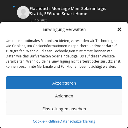
Flachdach-Montage Mini-Solaranlage:
Statik, EEG und Smart Home
Juli 15, 2026
Einwilligung verwalten
Um dir ein optimales Erlebnis zu bieten, verwenden wir Technologien
wie Cookies, um Geräteinformationen zu speichern und/oder darauf
zuzugreifen. Wenn du diesen Technologien zustimmst, können wir
Daten wie das Surfverhalten oder eindeutige IDs auf dieser Website
Kontakt
Impressum
verarbeiten. Wenn du deine Einwilligung nicht erteilst oder zurückziehst,
Datenschutz­erklärung
Forenregeln
können bestimmte Merkmale und Funktionen beeinträchtigt werden.
Cookie-Richtlinie (EU)
Akzeptieren
Copyright 2026 | Web24 Consulting AVO UG | Alle
Rechte vorbehalten *Werbehinweis: Das Forum
Ablehnen
beinhaltet auch Affiiatelinks mit Angeboten von
Werbepartnern. Wenn Sie bei diesen etwas bestellen,
Einstellungen ansehen
erhalten wir ggf. eine Werbevergütung vom jeweiligen
Dienstleister.
Cookie-Richtlinie
Datenschutz­erklärung