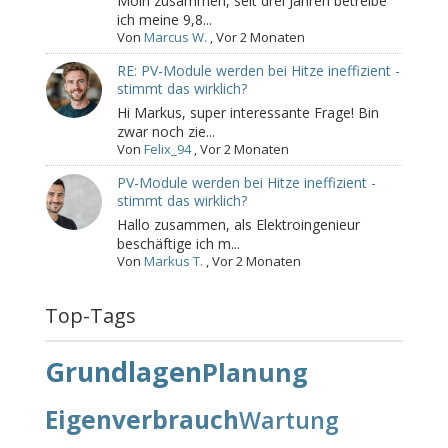
Moin zusammen, seit drei Jahren betreibe
ich meine 9,8...
Von
Marcus W.
,
Vor 2 Monaten
RE: PV-Module werden bei Hitze ineffizient -
stimmt das wirklich?
Hi Markus, super interessante Frage! Bin
zwar noch zie...
Von
Felix_94
,
Vor 2 Monaten
PV-Module werden bei Hitze ineffizient -
stimmt das wirklich?
Hallo zusammen, als Elektroingenieur
beschäftige ich m...
Von
Markus T.
,
Vor 2 Monaten
Top-Tags
Grundlagen
Planung
Eigenverbrauch
Wartung