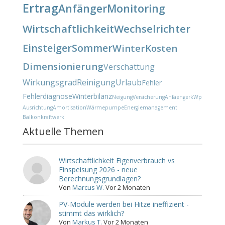
Ertrag
Anfänger
Monitoring
Wirtschaftlichkeit
Wechselrichter
Einsteiger
Sommer
Winter
Kosten
Dimensionierung
Verschattung
Wirkungsgrad
Reinigung
Urlaub
Fehler
Fehlerdiagnose
Winterbilanz
Neigung
Versicherung
Anfaenger
kWp
Ausrichtung
Amortisation
Wärmepumpe
Energiemanagement
Balkonkraftwerk
Aktuelle Themen
Wirtschaftlichkeit Eigenverbrauch vs
Einspeisung 2026 - neue
Berechnungsgrundlagen?
Von
Marcus W.
Vor 2 Monaten
PV-Module werden bei Hitze ineffizient -
stimmt das wirklich?
Von
Markus T.
Vor 2 Monaten