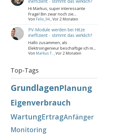
ineffizient - stimmt das wirklich?
Hi Markus, super interessante
Frage! Bin zwar noch zie...
Von
Felix_94
,
Vor 2 Monaten
PV-Module werden bei Hitze
ineffizient - stimmt das wirklich?
Hallo zusammen, als
Elektroingenieur beschäftige ich m...
Von
Markus T.
,
Vor 2 Monaten
Top-Tags
Grundlagen
Planung
Eigenverbrauch
Wartung
Ertrag
Anfänger
Monitoring