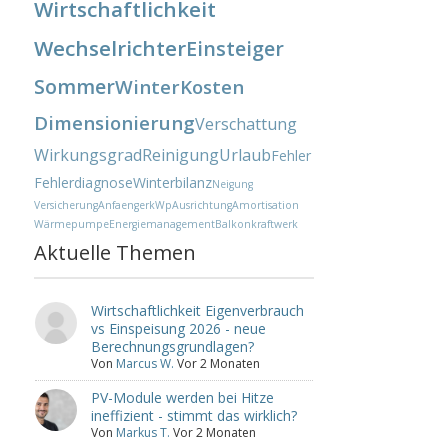
Wirtschaftlichkeit
Wechselrichter
Einsteiger
Sommer
Winter
Kosten
Dimensionierung
Verschattung
Wirkungsgrad
Reinigung
Urlaub
Fehler
Fehlerdiagnose
Winterbilanz
Neigung
Versicherung
Anfaenger
kWp
Ausrichtung
Amortisation
Wärmepumpe
Energiemanagement
Balkonkraftwerk
Aktuelle Themen
Wirtschaftlichkeit Eigenverbrauch
vs Einspeisung 2026 - neue
Berechnungsgrundlagen?
Von
Marcus W.
Vor 2 Monaten
PV-Module werden bei Hitze
ineffizient - stimmt das wirklich?
Von
Markus T.
Vor 2 Monaten