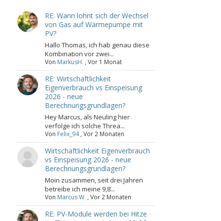
RE: Wann lohnt sich der Wechsel
von Gas auf Wärmepumpe mit
PV?
Hallo Thomas, ich hab genau diese
Kombination vor zwei...
Von
MarkusH.
,
Vor 1 Monat
RE: Wirtschaftlichkeit
Eigenverbrauch vs Einspeisung
2026 - neue
Berechnungsgrundlagen?
Hey Marcus, als Neuling hier
verfolge ich solche Threa...
Von
Felix_94
,
Vor 2 Monaten
Wirtschaftlichkeit Eigenverbrauch
vs Einspeisung 2026 - neue
Berechnungsgrundlagen?
Moin zusammen, seit drei Jahren
betreibe ich meine 9,8...
Von
Marcus W.
,
Vor 2 Monaten
RE: PV-Module werden bei Hitze