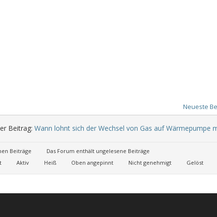
Neueste Be
er Beitrag:
Wann lohnt sich der Wechsel von Gas auf Wärmepumpe m
nen Beiträge
Das Forum enthält ungelesene Beiträge
t
Aktiv
Heiß
Oben angepinnt
Nicht genehmigt
Gelöst