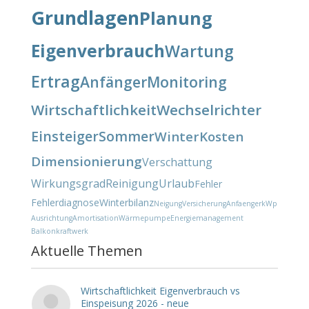
Grundlagen
Planung
Eigenverbrauch
Wartung
Ertrag
Anfänger
Monitoring
Wirtschaftlichkeit
Wechselrichter
Einsteiger
Sommer
Winter
Kosten
Dimensionierung
Verschattung
Wirkungsgrad
Reinigung
Urlaub
Fehler
Fehlerdiagnose
Winterbilanz
Neigung
Versicherung
Anfaenger
kWp
Ausrichtung
Amortisation
Wärmepumpe
Energiemanagement
Balkonkraftwerk
Aktuelle Themen
Wirtschaftlichkeit Eigenverbrauch vs
Einspeisung 2026 - neue