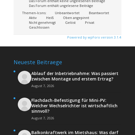
Das Forum enthält keine ungelesenen Beiträge
Das Forum enthält ungelesene Beiträge
Themen-Icons:
Unbeantwortet
Beantwortet
Aktiv
Heiß
Oben angepinnt
Nicht genehmigt
Gelöst
Privat
Geschlossen
Powered by wpForo version 3.1.4
Neueste Beitraege
Ablauf der Inbetriebnahme: Was passiert
zwischen Montage und erstem Ertrag?
August 7, 2026
Flachdach-Befestigung für Mini-PV:
Welcher Wechselrichter ist wirtschaftlich
sinnvoll?
August 7, 2026
Balkonkraftwerk im Mietshaus: Was darf