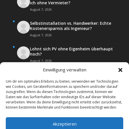
ich ohne Vermieter?
August 7, 2026
Selbstinstallation vs. Handwerker: Echte
Kostenersparnis als Ingenieur?
August 7, 2026
Lohnt sich PV ohne Eigenheim überhaupt
noch?
August 7, 2026
Einwilligung verwalten
Um dir ein optimales Erlebnis zu bieten, verwenden wir Technologien
wie Cookies, um Geräteinformationen zu speichern und/oder darauf
zuzugreifen. Wenn du diesen Technologien zustimmst, können wir
Daten wie das Surfverhalten oder eindeutige IDs auf dieser Website
Kontakt
Impressum
verarbeiten. Wenn du deine Einwilligung nicht erteilst oder zurückziehst,
Datenschutz­erklärung
Forenregeln
können bestimmte Merkmale und Funktionen beeinträchtigt werden.
Cookie-Richtlinie (EU)
Akzeptieren