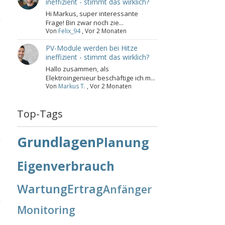
ineffizient - stimmt das wirklich?
Hi Markus, super interessante
Frage! Bin zwar noch zie...
Von
Felix_94
,
Vor 2 Monaten
PV-Module werden bei Hitze
ineffizient - stimmt das wirklich?
Hallo zusammen, als
Elektroingenieur beschäftige ich m...
Von
Markus T.
,
Vor 2 Monaten
Top-Tags
Grundlagen
Planung
Eigenverbrauch
Wartung
Ertrag
Anfänger
Monitoring