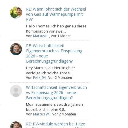
RE: Wann lohnt sich der Wechsel
von Gas auf Wärmepumpe mit
PV?
Hallo Thomas, ich hab genau diese
Kombination vor zwei...
Von
MarkusH.
,
Vor 1 Monat
RE: Wirtschaftlichkeit
Eigenverbrauch vs Einspeisung
2026 - neue
Berechnungsgrundlagen?
Hey Marcus, als Neuling hier
verfolge ich solche Threa...
Von
Felix_94
,
Vor 2 Monaten
Wirtschaftlichkeit Eigenverbrauch
vs Einspeisung 2026 - neue
Berechnungsgrundlagen?
Moin zusammen, seit drei Jahren
betreibe ich meine 9,8...
Von
Marcus W.
,
Vor 2 Monaten
RE: PV-Module werden bei Hitze