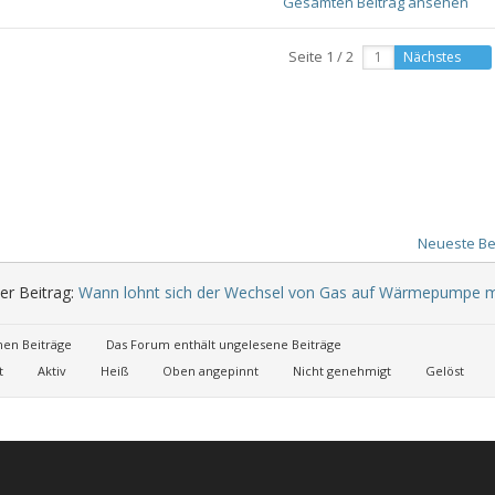
Gesamten Beitrag ansehen
Seite 1 / 2
Nächstes
Neueste Be
er Beitrag:
Wann lohnt sich der Wechsel von Gas auf Wärmepumpe m
nen Beiträge
Das Forum enthält ungelesene Beiträge
t
Aktiv
Heiß
Oben angepinnt
Nicht genehmigt
Gelöst