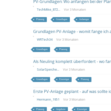
PV-Grundlagen: Wo anfangen bei der Pla
TechMike_872...
Vor 3 Monaten
Planung
Grundlagen
Anfaenger
Grundlagen PV-Anlage - womit fange ich 
WRTech34
Vor 3 Monaten
Grundlagen
Planung
Als Neuling komplett überfordert - wo fa
SolarSpeiche...
Vor 3 Monaten
Grundlagen
Einsteiger
Planung
Erste PV-Anlage geplant - auf was sollte 
Hermann_1951
Vor 3 Monaten
Planung
Angebote
Einsteiger