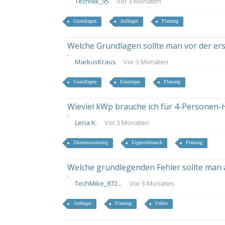
TechNik_95
Vor 3 Monaten
Grundlagen
Anfänger
Planung
Welche Grundlagen sollte man vor der er
MarkusKraus
Vor 3 Monaten
Grundlagen
Einsteiger
Planung
Wieviel kWp brauche ich für 4-Personen-
Lena K.
Vor 3 Monaten
Dimensionierung
Eigenverbrauch
Planung
Welche grundlegenden Fehler sollte man 
TechMike_872...
Vor 3 Monaten
Anfänger
Planung
Fehler