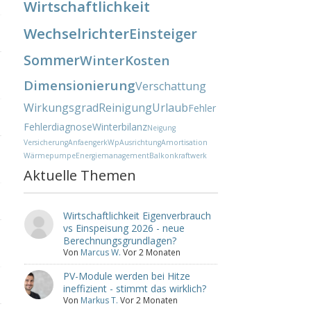
Wirtschaftlichkeit
Wechselrichter
Einsteiger
Sommer
Winter
Kosten
Dimensionierung
Verschattung
Wirkungsgrad
Reinigung
Urlaub
Fehler
Fehlerdiagnose
Winterbilanz
Neigung
Versicherung
Anfaenger
kWp
Ausrichtung
Amortisation
Wärmepumpe
Energiemanagement
Balkonkraftwerk
Aktuelle Themen
Wirtschaftlichkeit Eigenverbrauch
vs Einspeisung 2026 - neue
Berechnungsgrundlagen?
Von
Marcus W.
Vor 2 Monaten
PV-Module werden bei Hitze
ineffizient - stimmt das wirklich?
Von
Markus T.
Vor 2 Monaten