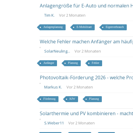
Anlagengröße für E-Auto und normalen H
Tim K.
Vor 2 Monaten
Anlagenplanung
E-Mobilitaet
Eigenverbrauch
Welche Fehler machen Anfänger am häufig
SolarNeuling...
Vor 2 Monaten
Anfänger
Planung
Fehler
Photovoltaik-Förderung 2026 - welche P
Markus K.
Vor 2 Monaten
Förderung
KfW
Planung
Solarthermie und PV kombinieren - macht
S.Weber11
Vor 2 Monaten