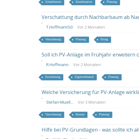
Solarthermie
Kombination
Planung
Verschattung durch Nachbarbaum ab Nachm
T.Hoffmann50
Vor 2 Monaten
Verschattung
Planung
Ertrag
Soll ich PV-Anlage im Frühjahr erweitern
R.Hoffmann
Vor 2 Monaten
Erweiterung
Eigenverbrauch
Planung
Welche Versicherung für PV-Anlage wirkli
Stefan-Muell...
Vor 3 Monaten
Versicherung
Kosten
Planung
Hilfe bei PV-Grundlagen - was sollte ich 