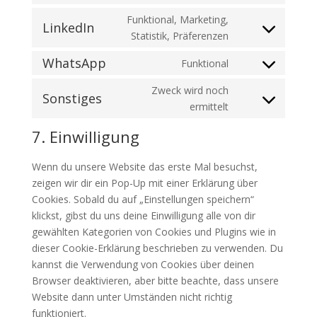
service
fonts
to
Funktional, Marketing,
google-
LinkedIn
service
Consent
Statistik, Präferenzen
maps
facebook
to
WhatsApp
Funktional
service
Consent
linkedin
to
Zweck wird noch
Sonstiges
service
Consent
ermittelt
whatsapp
to
7. Einwilligung
service
sonstiges
Wenn du unsere Website das erste Mal besuchst,
zeigen wir dir ein Pop-Up mit einer Erklärung über
Cookies. Sobald du auf „Einstellungen speichern“
klickst, gibst du uns deine Einwilligung alle von dir
gewählten Kategorien von Cookies und Plugins wie in
dieser Cookie-Erklärung beschrieben zu verwenden. Du
kannst die Verwendung von Cookies über deinen
Browser deaktivieren, aber bitte beachte, dass unsere
Website dann unter Umständen nicht richtig
funktioniert.