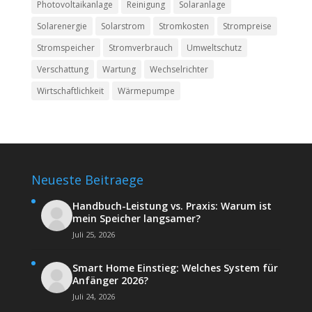
Photovoltaikanlage
Reinigung
Solaranlage
Solarenergie
Solarstrom
Stromkosten
Strompreise
Stromspeicher
Stromverbrauch
Umweltschutz
Verschattung
Wartung
Wechselrichter
Wirtschaftlichkeit
Wärmepumpe
Neueste Beitraege
Handbuch-Leistung vs. Praxis: Warum ist
mein Speicher langsamer?
Juli 25, 2026
Smart Home Einstieg: Welches System für
Anfänger 2026?
Juli 24, 2026