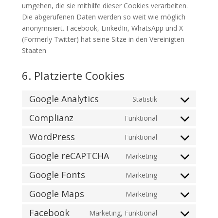
umgehen, die sie mithilfe dieser Cookies verarbeiten.
Die abgerufenen Daten werden so weit wie möglich
anonymisiert. Facebook, LinkedIn, WhatsApp und X
(Formerly Twitter) hat seine Sitze in den Vereinigten
Staaten
6. Platzierte Cookies
Google Analytics
Statistik
Consent
to
Complianz
Funktional
Consent
service
to
WordPress
Funktional
google-
Consent
service
analytics
to
Google reCAPTCHA
Marketing
complianz
Consent
service
to
Google Fonts
Marketing
wordpress
Consent
service
to
Google Maps
Marketing
google-
Consent
service
recaptcha
to
Facebook
Marketing, Funktional
google-
Consent