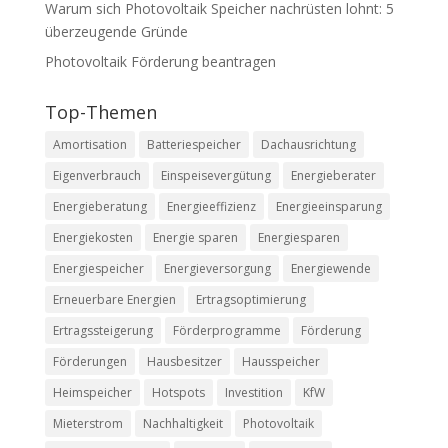
Warum sich Photovoltaik Speicher nachrüsten lohnt: 5
überzeugende Gründe
Photovoltaik Förderung beantragen
Top-Themen
Amortisation
Batteriespeicher
Dachausrichtung
Eigenverbrauch
Einspeisevergütung
Energieberater
Energieberatung
Energieeffizienz
Energieeinsparung
Energiekosten
Energie sparen
Energiesparen
Energiespeicher
Energieversorgung
Energiewende
Erneuerbare Energien
Ertragsoptimierung
Ertragssteigerung
Förderprogramme
Förderung
Förderungen
Hausbesitzer
Hausspeicher
Heimspeicher
Hotspots
Investition
KfW
Mieterstrom
Nachhaltigkeit
Photovoltaik