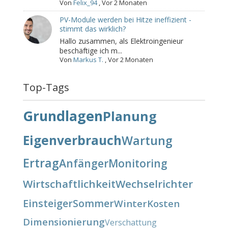
Von
Felix_94
,
Vor 2 Monaten
PV-Module werden bei Hitze ineffizient -
stimmt das wirklich?
Hallo zusammen, als Elektroingenieur
beschäftige ich m...
Von
Markus T.
,
Vor 2 Monaten
Top-Tags
Grundlagen
Planung
Eigenverbrauch
Wartung
Ertrag
Anfänger
Monitoring
Wirtschaftlichkeit
Wechselrichter
Einsteiger
Sommer
Winter
Kosten
Dimensionierung
Verschattung