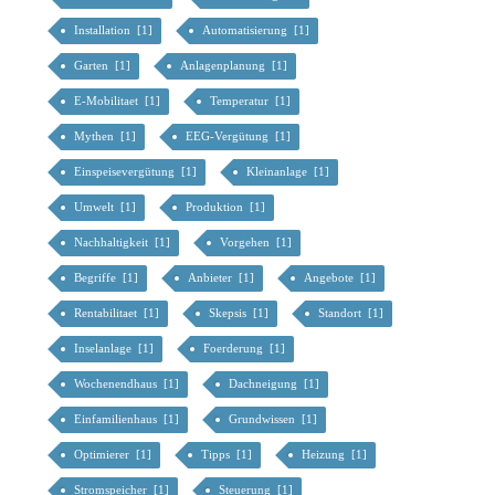
Installation [1]
Automatisierung [1]
Garten [1]
Anlagenplanung [1]
E-Mobilitaet [1]
Temperatur [1]
Mythen [1]
EEG-Vergütung [1]
Einspeisevergütung [1]
Kleinanlage [1]
Umwelt [1]
Produktion [1]
Nachhaltigkeit [1]
Vorgehen [1]
Begriffe [1]
Anbieter [1]
Angebote [1]
Rentabilitaet [1]
Skepsis [1]
Standort [1]
Inselanlage [1]
Foerderung [1]
Wochenendhaus [1]
Dachneigung [1]
Einfamilienhaus [1]
Grundwissen [1]
Optimierer [1]
Tipps [1]
Heizung [1]
Stromspeicher [1]
Steuerung [1]