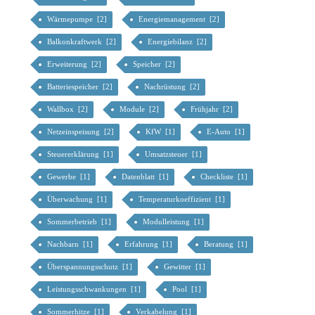
Wärmepumpe [2]
Energiemanagement [2]
Balkonkraftwerk [2]
Energiebilanz [2]
Erweiterung [2]
Speicher [2]
Batteriespeicher [2]
Nachrüstung [2]
Wallbox [2]
Module [2]
Frühjahr [2]
Netzeinspeisung [2]
KfW [1]
E-Auto [1]
Steuererklärung [1]
Umsatzsteuer [1]
Gewerbe [1]
Datenblatt [1]
Checkliste [1]
Überwachung [1]
Temperaturkoeffizient [1]
Sommerbetrieb [1]
Modulleistung [1]
Nachbarn [1]
Erfahrung [1]
Beratung [1]
Überspannungsschutz [1]
Gewitter [1]
Leistungsschwankungen [1]
Pool [1]
Sommerhitze [1]
Verkabelung [1]