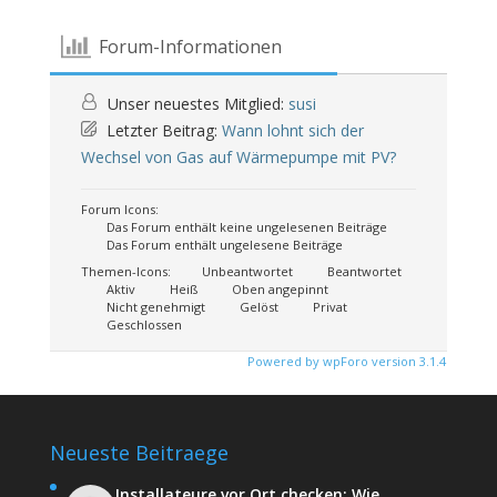
Forum-Informationen
Unser neuestes Mitglied:
susi
Letzter Beitrag:
Wann lohnt sich der
Wechsel von Gas auf Wärmepumpe mit PV?
Forum Icons:
Das Forum enthält keine ungelesenen Beiträge
Das Forum enthält ungelesene Beiträge
Themen-Icons:
Unbeantwortet
Beantwortet
Aktiv
Heiß
Oben angepinnt
Nicht genehmigt
Gelöst
Privat
Geschlossen
Powered by wpForo version 3.1.4
Neueste Beitraege
Installateure vor Ort checken: Wie