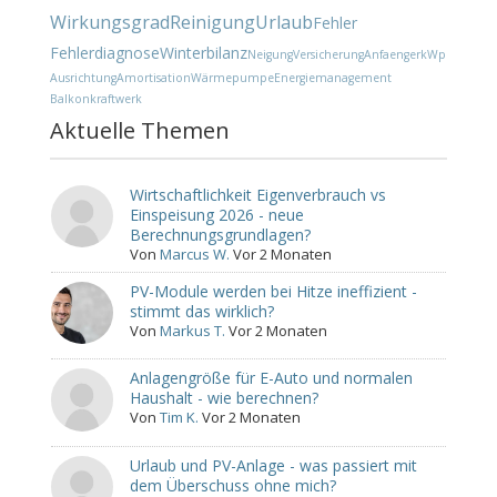
Wirkungsgrad
Reinigung
Urlaub
Fehler
Fehlerdiagnose
Winterbilanz
Neigung
Versicherung
Anfaenger
kWp
Ausrichtung
Amortisation
Wärmepumpe
Energiemanagement
Balkonkraftwerk
Aktuelle Themen
Wirtschaftlichkeit Eigenverbrauch vs
Einspeisung 2026 - neue
Berechnungsgrundlagen?
Von
Marcus W.
Vor 2 Monaten
PV-Module werden bei Hitze ineffizient -
stimmt das wirklich?
Von
Markus T.
Vor 2 Monaten
Anlagengröße für E-Auto und normalen
Haushalt - wie berechnen?
Von
Tim K.
Vor 2 Monaten
Urlaub und PV-Anlage - was passiert mit
dem Überschuss ohne mich?