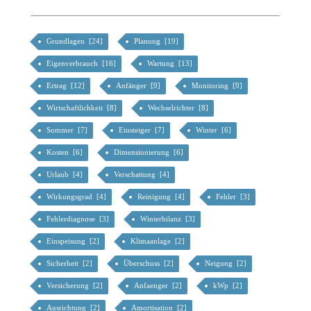
Grundlagen [24]
Planung [19]
Eigenverbrauch [16]
Wartung [13]
Ertrag [12]
Anfänger [9]
Monitoring [9]
Wirtschaftlichkeit [8]
Wechselrichter [8]
Sommer [7]
Einsteiger [7]
Winter [6]
Kosten [6]
Dimensionierung [6]
Urlaub [4]
Verschattung [4]
Wirkungsgrad [4]
Reinigung [4]
Fehler [3]
Fehlerdiagnose [3]
Winterbilanz [3]
Einspeisung [2]
Klimaanlage [2]
Sicherheit [2]
Überschuss [2]
Neigung [2]
Versicherung [2]
Anfaenger [2]
kWp [2]
Ausrichtung [2]
Amortisation [2]