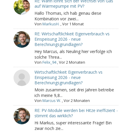
RE: Wann lohnt sich der Wechsel von Gas
auf Wärmepumpe mit PV?
Hallo Thomas, ich hab genau diese
Kombination vor zwei...
Von
MarkusH.
,
Vor 1 Monat
RE: Wirtschaftlichkeit Eigenverbrauch vs
Einspeisung 2026 - neue
Berechnungsgrundlagen?
Hey Marcus, als Neuling hier verfolge ich
solche Threa...
Von
Felix_94
,
Vor 2 Monaten
Wirtschaftlichkeit Eigenverbrauch vs
Einspeisung 2026 - neue
Berechnungsgrundlagen?
Moin zusammen, seit drei Jahren betreibe
ich meine 9,8...
Von
Marcus W.
,
Vor 2 Monaten
RE: PV-Module werden bei Hitze ineffizient -
stimmt das wirklich?
Hi Markus, super interessante Frage! Bin
zwar noch zie...