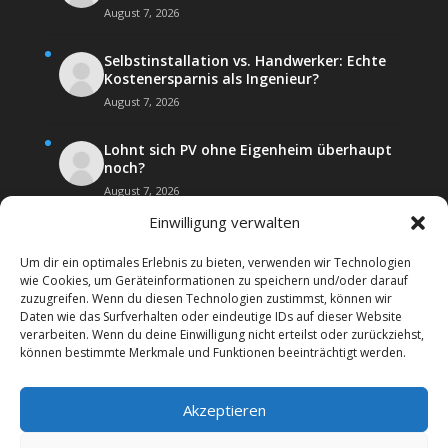
August 7, 2026
Selbstinstallation vs. Handwerker: Echte
Kostenersparnis als Ingenieur?
August 7, 2026
Lohnt sich PV ohne Eigenheim überhaupt
noch?
August 7, 2026
Einwilligung verwalten
Um dir ein optimales Erlebnis zu bieten, verwenden wir Technologien
wie Cookies, um Geräteinformationen zu speichern und/oder darauf
zuzugreifen. Wenn du diesen Technologien zustimmst, können wir
Daten wie das Surfverhalten oder eindeutige IDs auf dieser Website
Kontakt
Impressum
verarbeiten. Wenn du deine Einwilligung nicht erteilst oder zurückziehst,
Datenschutz­erklärung
Forenregeln
können bestimmte Merkmale und Funktionen beeinträchtigt werden.
Cookie-Richtlinie (EU)
Akzeptieren
Copyright 2026 | Web24 Consulting AVO UG | Alle