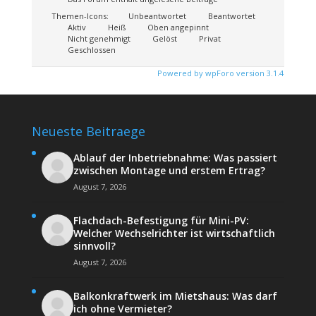
Themen-Icons:
Unbeantwortet
Beantwortet
Aktiv
Heiß
Oben angepinnt
Nicht genehmigt
Gelöst
Privat
Geschlossen
Powered by wpForo version 3.1.4
Neueste Beitraege
Ablauf der Inbetriebnahme: Was passiert
zwischen Montage und erstem Ertrag?
August 7, 2026
Flachdach-Befestigung für Mini-PV:
Welcher Wechselrichter ist wirtschaftlich
sinnvoll?
August 7, 2026
Balkonkraftwerk im Mietshaus: Was darf
ich ohne Vermieter?