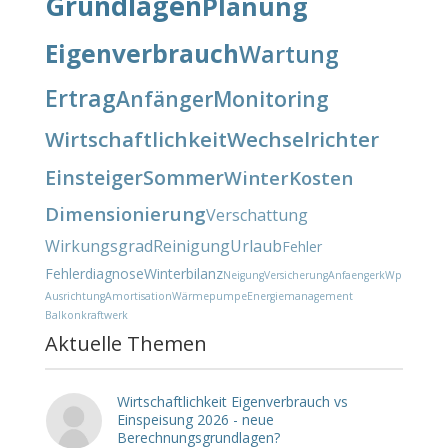
Grundlagen
Planung
Eigenverbrauch
Wartung
Ertrag
Anfänger
Monitoring
Wirtschaftlichkeit
Wechselrichter
Einsteiger
Sommer
Winter
Kosten
Dimensionierung
Verschattung
Wirkungsgrad
Reinigung
Urlaub
Fehler
Fehlerdiagnose
Winterbilanz
Neigung
Versicherung
Anfaenger
kWp
Ausrichtung
Amortisation
Wärmepumpe
Energiemanagement
Balkonkraftwerk
Aktuelle Themen
Wirtschaftlichkeit Eigenverbrauch vs
Einspeisung 2026 - neue
Berechnungsgrundlagen?