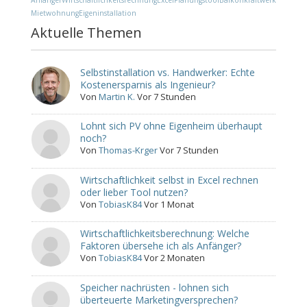
Anfänger
Wirtschaftlichkeitsrechnung
Excel
Planungstool
Balkonkraftwerk
Mietwohnung
Eigeninstallation
Aktuelle Themen
Selbstinstallation vs. Handwerker: Echte
Kostenersparnis als Ingenieur?
Von
Martin K.
Vor 7 Stunden
Lohnt sich PV ohne Eigenheim überhaupt
noch?
Von
Thomas-Krger
Vor 7 Stunden
Wirtschaftlichkeit selbst in Excel rechnen
oder lieber Tool nutzen?
Von
TobiasK84
Vor 1 Monat
Wirtschaftlichkeitsberechnung: Welche
Faktoren übersehe ich als Anfänger?
Von
TobiasK84
Vor 2 Monaten
Speicher nachrüsten - lohnen sich
überteuerte Marketingversprechen?