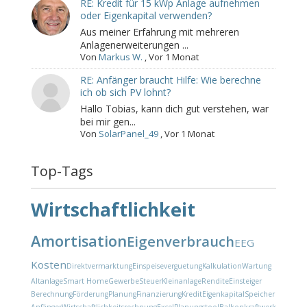
RE: Kredit für 15 kWp Anlage aufnehmen
oder Eigenkapital verwenden?
Aus meiner Erfahrung mit mehreren
Anlagenerweiterungen ...
Von
Markus W.
,
Vor 1 Monat
RE: Anfänger braucht Hilfe: Wie berechne
ich ob sich PV lohnt?
Hallo Tobias, kann dich gut verstehen, war
bei mir gen...
Von
SolarPanel_49
,
Vor 1 Monat
Top-Tags
Wirtschaftlichkeit
Amortisation
Eigenverbrauch
EEG
Kosten
Direktvermarktung
Einspeiseverguetung
Kalkulation
Wartung
Altanlage
Smart Home
Gewerbe
Steuer
Kleinanlage
Rendite
Einsteiger
Berechnung
Förderung
Planung
Finanzierung
Kredit
Eigenkapital
Speicher