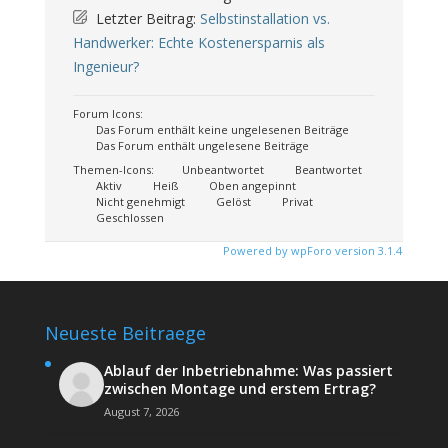
Letzter Beitrag:
Selbstinstallation vs.
Handwerker: Echte Kostenersparnis als
Ingenieur?
Forum Icons:
Das Forum enthält keine ungelesenen Beiträge
Das Forum enthält ungelesene Beiträge
Themen-Icons:
Unbeantwortet
Beantwortet
Aktiv
Heiß
Oben angepinnt
Nicht genehmigt
Gelöst
Privat
Geschlossen
Powered by wpForo version 3.1.4
Neueste Beitraege
Ablauf der Inbetriebnahme: Was passiert
zwischen Montage und erstem Ertrag?
August 7, 2026