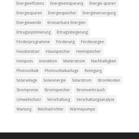
Energieeffizienz
Energieeinsparung
Energie sparen
Energiesparen
Energiespeicher
Energieversorgung
Energiewende
Erneuerbare Energien
Ertragsoptimierung
Ertragssteigerung
Förderprogramme
Förderung
Förderungen
Hausbesitzer
Hausspeicher
Heimspeicher
Hotspots
Investition
Mieterstrom
Nachhaltigkeit
Photovoltaik
Photovoltaikanlage
Reinigung
Solaranlage
Solarenergie
Solarstrom
Stromkosten
Strompreise
Stromspeicher
Stromverbrauch
Umweltschutz
Verschattung
Verschattungsanalyse
Wartung
Wechselrichter
Wärmepumpe