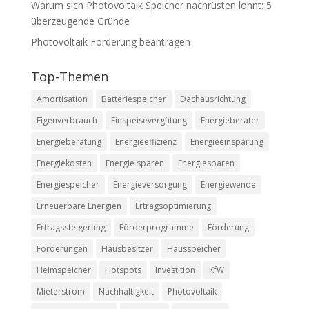
Warum sich Photovoltaik Speicher nachrüsten lohnt: 5
überzeugende Gründe
Photovoltaik Förderung beantragen
Top-Themen
Amortisation
Batteriespeicher
Dachausrichtung
Eigenverbrauch
Einspeisevergütung
Energieberater
Energieberatung
Energieeffizienz
Energieeinsparung
Energiekosten
Energie sparen
Energiesparen
Energiespeicher
Energieversorgung
Energiewende
Erneuerbare Energien
Ertragsoptimierung
Ertragssteigerung
Förderprogramme
Förderung
Förderungen
Hausbesitzer
Hausspeicher
Heimspeicher
Hotspots
Investition
KfW
Mieterstrom
Nachhaltigkeit
Photovoltaik