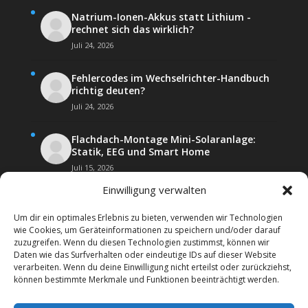
Natrium-Ionen-Akkus statt Lithium -
rechnet sich das wirklich?
Juli 24, 2026
Fehlercodes im Wechselrichter-Handbuch
richtig deuten?
Juli 24, 2026
Flachdach-Montage Mini-Solaranlage:
Statik, EEG und Smart Home
Juli 15, 2026
Einwilligung verwalten
Um dir ein optimales Erlebnis zu bieten, verwenden wir Technologien
wie Cookies, um Geräteinformationen zu speichern und/oder darauf
zuzugreifen. Wenn du diesen Technologien zustimmst, können wir
Daten wie das Surfverhalten oder eindeutige IDs auf dieser Website
Kontakt
Impressum
verarbeiten. Wenn du deine Einwilligung nicht erteilst oder zurückziehst,
Datenschutz­erklärung
Forenregeln
können bestimmte Merkmale und Funktionen beeinträchtigt werden.
Cookie-Richtlinie (EU)