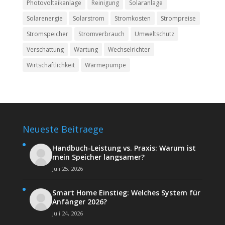
Photovoltaikanlage
Reinigung
Solaranlage
Solarenergie
Solarstrom
Stromkosten
Strompreise
Stromspeicher
Stromverbrauch
Umweltschutz
Verschattung
Wartung
Wechselrichter
Wirtschaftlichkeit
Wärmepumpe
Neueste Beitraege
Handbuch-Leistung vs. Praxis: Warum ist
mein Speicher langsamer?
Juli 25, 2026
Smart Home Einstieg: Welches System für
Anfänger 2026?
Juli 24, 2026