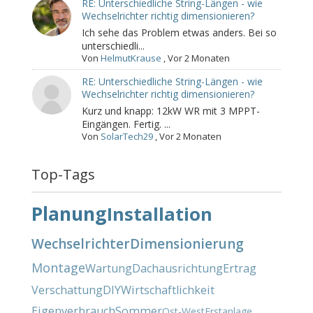
RE: Unterschiedliche String-Längen - wie
Wechselrichter richtig dimensionieren?
Ich sehe das Problem etwas anders. Bei so
unterschiedli...
Von
HelmutKrause
,
Vor 2 Monaten
RE: Unterschiedliche String-Längen - wie
Wechselrichter richtig dimensionieren?
Kurz und knapp: 12kW WR mit 3 MPPT-
Eingängen. Fertig. ...
Von
SolarTech29
,
Vor 2 Monaten
Top-Tags
Planung
Installation
Wechselrichter
Dimensionierung
Montage
Wartung
Dachausrichtung
Ertrag
Verschattung
DIY
Wirtschaftlichkeit
Eigenverbrauch
Sommer
Ost-West
Erstanlage