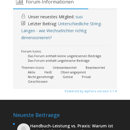
Forum-Informationen
Unser neuestes Mitglied:
susi
Letzter Beitrag:
Unterschiedliche String-
Längen - wie Wechselrichter richtig
dimensionieren?
Forum Icons:
Das Forum enthält keine ungelesenen Beiträge
Das Forum enthält ungelesene Beiträge
Themen-Icons:
Unbeantwortet
Beantwortet
Aktiv
Heiß
Oben angepinnt
Nicht genehmigt
Gelöst
Privat
Geschlossen
Powered by wpForo version 3.1.4
Neueste Beitraege
Handbuch-Leistung vs. Praxis: Warum ist