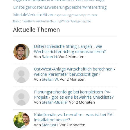
Einsteiger
Kosten
Erweiterung
Speicher
Winterertrag
Module
Verluste
Hitze
Einspeiseung
Power-Optimierer
Balkonkraftwerk
Autarkie
Neuling
Winter
Anlagengröße
Aktuelle Themen
Unterschiedliche String-Längen - wie
Wechselrichter richtig dimensionieren?
Von
Rainer H.
Vor 2 Monaten
Ost-West-Anlage wirtschaftlich berechnen -
welche Parameter berücksichtigen?
Von
Stefan W.
Vor 2 Monaten
Planungsreihenfolge bei komplettem PV-
Projekt - gibt es eine bewährte Checkliste?
Von
Stefan-Mueller
Vor 2 Monaten
Kabelkanäle vs. Leerrohre - was ist bei PV-
Installation besser?
Von
MarkusH.
Vor 2 Monaten