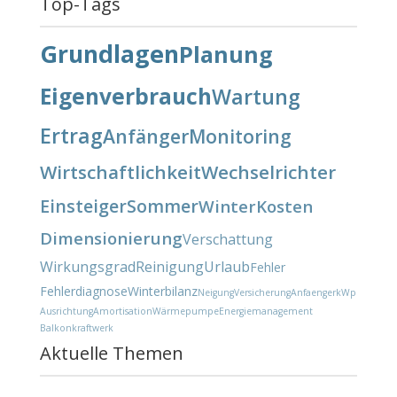
Top-Tags
Grundlagen
Planung
Eigenverbrauch
Wartung
Ertrag
Anfänger
Monitoring
Wirtschaftlichkeit
Wechselrichter
Einsteiger
Sommer
Winter
Kosten
Dimensionierung
Verschattung
Wirkungsgrad
Reinigung
Urlaub
Fehler
Fehlerdiagnose
Winterbilanz
Neigung
Versicherung
Anfaenger
kWp
Ausrichtung
Amortisation
Wärmepumpe
Energiemanagement
Balkonkraftwerk
Aktuelle Themen