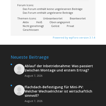
Forum Icons:
Das Forum enthält keine ungelesenen Beiträge
Das Forum enthält ungelesene Beiträge
Themen-Icons:
Unbeantwortet
Beantwortet
Aktiv
Heiß
Oben angepinnt
Nicht genehmigt
Gelöst
Privat
Geschlossen
Powered by wpForo version 3.1.4
Neueste Beitraege
Ablauf der Inbetriebnahme: Was passiert
zwischen Montage und erstem Ertrag?
August 7, 2026
Flachdach-Befestigung für Mini-PV:
Welcher Wechselrichter ist wirtschaftlich
sinnvoll?
August 7, 2026