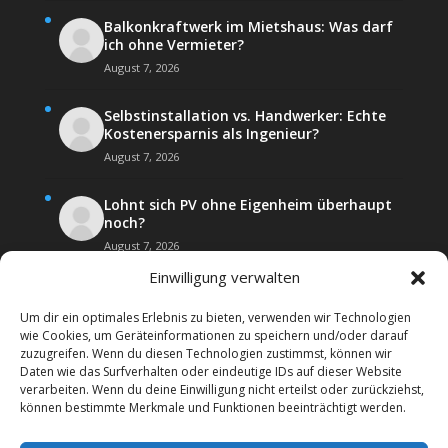
Balkonkraftwerk im Mietshaus: Was darf
ich ohne Vermieter?
August 7, 2026
Selbstinstallation vs. Handwerker: Echte
Kostenersparnis als Ingenieur?
August 7, 2026
Lohnt sich PV ohne Eigenheim überhaupt
noch?
August 7, 2026
Einwilligung verwalten
Um dir ein optimales Erlebnis zu bieten, verwenden wir Technologien
wie Cookies, um Geräteinformationen zu speichern und/oder darauf
zuzugreifen. Wenn du diesen Technologien zustimmst, können wir
Daten wie das Surfverhalten oder eindeutige IDs auf dieser Website
Kontakt
Impressum
verarbeiten. Wenn du deine Einwilligung nicht erteilst oder zurückziehst,
Datenschutz­erklärung
Forenregeln
können bestimmte Merkmale und Funktionen beeinträchtigt werden.
Cookie-Richtlinie (EU)