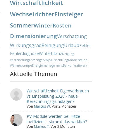
Wirtschaftlichkeit
Wechselrichter
Einsteiger
Sommer
Winter
Kosten
Dimensionierung
Verschattung
Wirkungsgrad
Reinigung
Urlaub
Fehler
Fehlerdiagnose
Winterbilanz
Neigung
Versicherung
Anfaenger
kWp
Ausrichtung
Amortisation
Wärmepumpe
Energiemanagement
Balkonkraftwerk
Aktuelle Themen
Wirtschaftlichkeit Eigenverbrauch
vs Einspeisung 2026 - neue
Berechnungsgrundlagen?
Von
Marcus W.
Vor 2 Monaten
PV-Module werden bei Hitze
ineffizient - stimmt das wirklich?
Von
Markus T.
Vor 2 Monaten