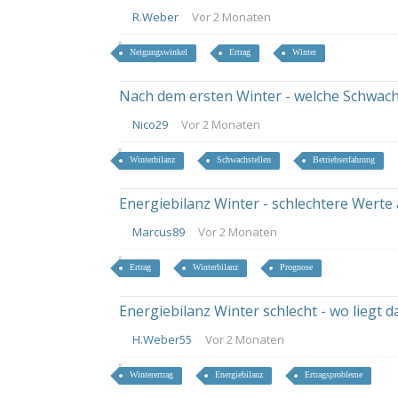
R.Weber
Vor 2 Monaten
Neigungswinkel
Ertrag
Winter
Nach dem ersten Winter - welche Schwachs
Nico29
Vor 2 Monaten
Winterbilanz
Schwachstellen
Betriebserfahrung
Energiebilanz Winter - schlechtere Werte 
Marcus89
Vor 2 Monaten
Ertrag
Winterbilanz
Prognose
Energiebilanz Winter schlecht - wo liegt 
H.Weber55
Vor 2 Monaten
Winterertrag
Energiebilanz
Ertragsprobleme