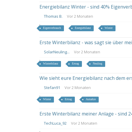
Energiebilanz Winter - sind 40% Eigenve
Thomas B.
Vor 2 Monaten
Eigenverbrauch
Energiebilanz
Winter
Erste Winterbilanz - was sagt sie über m
SolarNeuling...
Vor 2 Monaten
Winterbilanz
Ertrag
Neuling
Wie sieht eure Energiebilanz nach dem er
Stefan91
Vor 2 Monaten
Winter
Ertrag
Autarkie
Erste Winterbilanz meiner Anlage - sind
TechLuca_92
Vor 2 Monaten