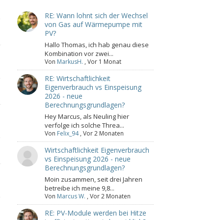
RE: Wann lohnt sich der Wechsel
von Gas auf Wärmepumpe mit
PV?
Hallo Thomas, ich hab genau diese
Kombination vor zwei...
Von
MarkusH.
,
Vor 1 Monat
RE: Wirtschaftlichkeit
Eigenverbrauch vs Einspeisung
2026 - neue
Berechnungsgrundlagen?
Hey Marcus, als Neuling hier
verfolge ich solche Threa...
Von
Felix_94
,
Vor 2 Monaten
Wirtschaftlichkeit Eigenverbrauch
vs Einspeisung 2026 - neue
Berechnungsgrundlagen?
Moin zusammen, seit drei Jahren
betreibe ich meine 9,8...
Von
Marcus W.
,
Vor 2 Monaten
RE: PV-Module werden bei Hitze