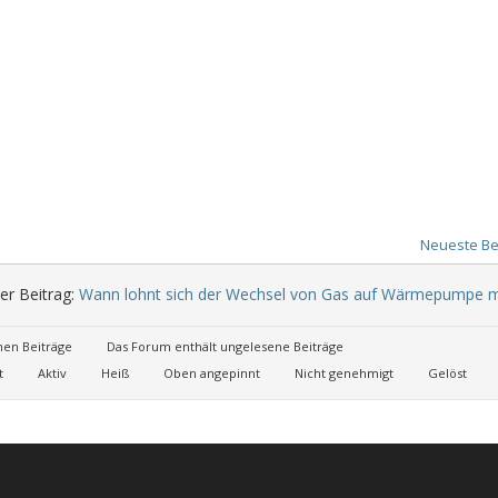
Neueste Be
er Beitrag:
Wann lohnt sich der Wechsel von Gas auf Wärmepumpe m
nen Beiträge
Das Forum enthält ungelesene Beiträge
t
Aktiv
Heiß
Oben angepinnt
Nicht genehmigt
Gelöst