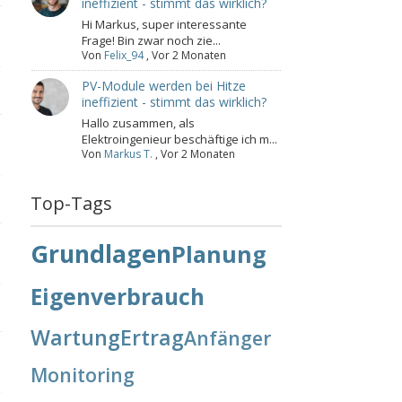
ineffizient - stimmt das wirklich?
Hi Markus, super interessante
Frage! Bin zwar noch zie...
Von
Felix_94
,
Vor 2 Monaten
PV-Module werden bei Hitze
ineffizient - stimmt das wirklich?
Hallo zusammen, als
Elektroingenieur beschäftige ich m...
Von
Markus T.
,
Vor 2 Monaten
Top-Tags
Grundlagen
Planung
Eigenverbrauch
Wartung
Ertrag
Anfänger
Monitoring