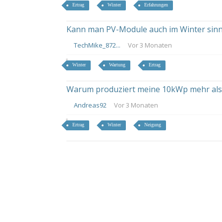
Ertrag
Winter
Erfahrungen
Kann man PV-Module auch im Winter sinnvo
TechMike_872...
Vor 3 Monaten
Winter
Wartung
Ertrag
Warum produziert meine 10kWp mehr als
Andreas92
Vor 3 Monaten
Ertrag
Winter
Neigung