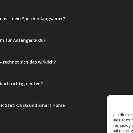
m ist mein Speicher langsamer?
em für Anfänger 2026?
 rechnet sich das wirklich?
buch richtig deuten?
e: Statik, EEG und Smart Home
Um dir ein 
um Gerätein
Technologie
auf dieser W