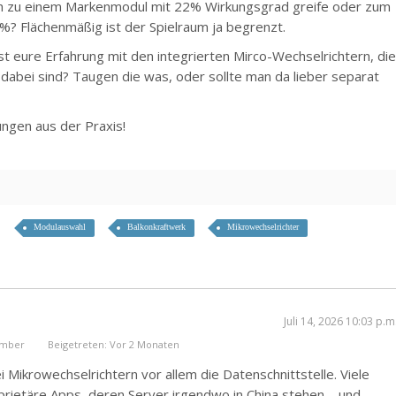
ch zu einem Markenmodul mit 22% Wirkungsgrad greife oder zum
 Flächenmäßig ist der Spielraum ja begrenzt.
ist eure Erfahrung mit den integrierten Mirco-Wechselrichtern, di
dabei sind? Taugen die was, oder sollte man da lieber separat
ungen aus der Praxis!
Modulauswahl
Balkonkraftwerk
Mikrowechselrichter
Juli 14, 2026 10:03 p.m
ember
Beigetreten: Vor 2 Monaten
ei Mikrowechselrichtern vor allem die Datenschnittstelle. Viele
rietäre Apps, deren Server irgendwo in China stehen – und