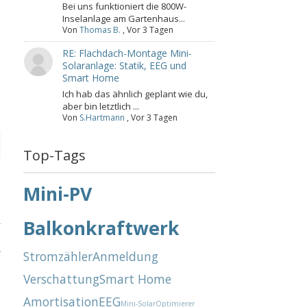
Bei uns funktioniert die 800W-
Inselanlage am Gartenhaus...
Von
Thomas B.
,
Vor 3 Tagen
e
RE: Flachdach-Montage Mini-
Solaranlage: Statik, EEG und
Smart Home
Ich hab das ähnlich geplant wie du,
aber bin letztlich ...
Von
S.Hartmann
,
Vor 3 Tagen
Top-Tags
Mini-PV
Balkonkraftwerk
.
Stromzähler
Anmeldung
Verschattung
Smart Home
Amortisation
EEG
Mini-Solar
Optimierer