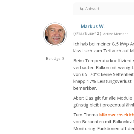
Antwort
Markus W.
(@markusw42)
Active Member
Ich hab bei meiner 8,5 kWp A
lässt sich zum Teil auch auf 
Beiträge: 8
Beim Temperaturkoeffizient w
verbauten Balkon mit wenig L
von 65–70°C keine Seltenhei
knapp 17% Leistungsverlust –
bemerkbar.
Aber: Das gilt für alle Modul
günstig bleibt prozentual ähnl
Zum Thema
Mikrowechselric
von Bekannten mit Balkonkra
Monitoring-Funktionen oft der