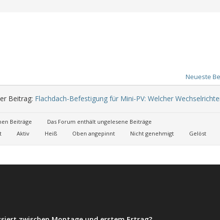
Neueste Be
er Beitrag:
Flachdach-Befestigung für Mini-PV: Welcher Wechselrichter i
nen Beiträge
Das Forum enthält ungelesene Beiträge
t
Aktiv
Heiß
Oben angepinnt
Nicht genehmigt
Gelöst
ssiert zwischen Montage und erstem Ertrag?