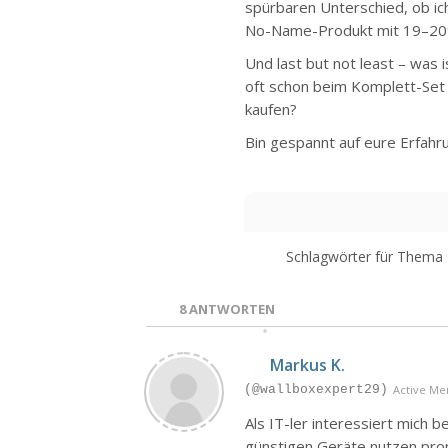
spürbaren Unterschied, ob i
No-Name-Produkt mit 19–20%?
Und last but not least – was 
oft schon beim Komplett-Set 
kaufen?
Bin gespannt auf eure Erfahr
Schlagwörter für Thema
8
ANTWORTEN
Markus K.
(@wallboxexpert29)
Active M
Als IT-ler interessiert mich b
günstigen Geräte nutzen prop