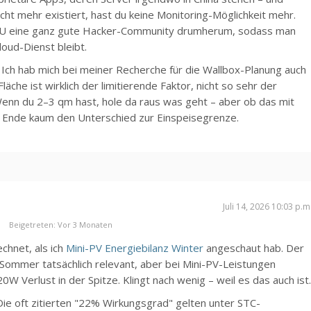
cht mehr existiert, hast du keine Monitoring-Möglichkeit mehr.
U eine ganz gute Hacker-Community drumherum, sodass man
oud-Dienst bleibt.
 Ich hab mich bei meiner Recherche für die Wallbox-Planung auch
Fläche ist wirklich der limitierende Faktor, nicht so sehr der
enn du 2–3 qm hast, hole da raus was geht – aber ob das mit
m Ende kaum den Unterschied zur Einspeisegrenze.
Juli 14, 2026 10:03 p.m
Beigetreten: Vor 3 Monaten
chnet, als ich
Mini-PV Energiebilanz Winter
angeschaut hab. Der
 Sommer tatsächlich relevant, aber bei Mini-PV-Leistungen
20W Verlust in der Spitze. Klingt nach wenig – weil es das auch ist
Die oft zitierten "22% Wirkungsgrad" gelten unter STC-