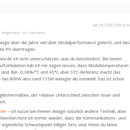
Juli 14, 2026 10:03 p.m
Beigetreten: Vor 3 Monaten
nlage über die Jahre viel über Modulperformance gelernt, und das
Mini-PV übertragen.
ürde ich nicht unterschätzen, was du beschreibst. Bei einem
uftzirkulation hab ich mir sagen lassen, dass Modultemperaturen
t sind. Bei -0,38%/°C und 45°C über STC-Referenz macht das
 bei 800W also rund 135W weniger als nominell. Das ist schon
e gleichermaßen, der relative Unterschied zwischen teuer und
ich.
hter
– ich nutze bei meiner Anlage natürlich andere Technik, aber
ftwerken höre ich immer wieder, dass die Kommunikations- und
 eigentliche Schwachpunkt billiger Sets sind. Wenn du keine