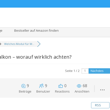
ge
Bestseller auf Amazon finden
Welches Modul für M...
lkon – worauf wirklich achten?
Seite 1 / 2
Nächstes
9
9
0
68
Beiträge
Benutzer
Reactions
Ansichten
RSS