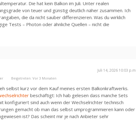
emperatur. Die hat kein Balkon im Juli. Unter realen
ungsgrade von teuer und günstig deutlich näher zusammen. Ich
rangaben, die da nicht sauber differenzieren. Was du wirklich
gige Tests – Photon oder ähnliche Quellen – nicht die
Juli 14, 2026 10:03 p.m
er
Beigetreten: Vor 3 Monaten
teh selbst kurz vor dem Kauf meines ersten Balkonkraftwerks.
wechselrichter
beschäftigt: Ich hab gelesen dass manche Sets
t konfiguriert sind auch wenn der Wechselrichter technisch
ahrungen gemacht ob man das selbst umprogrammieren kann oder
gewiesen ist? Das scheint mir je nach Anbieter sehr