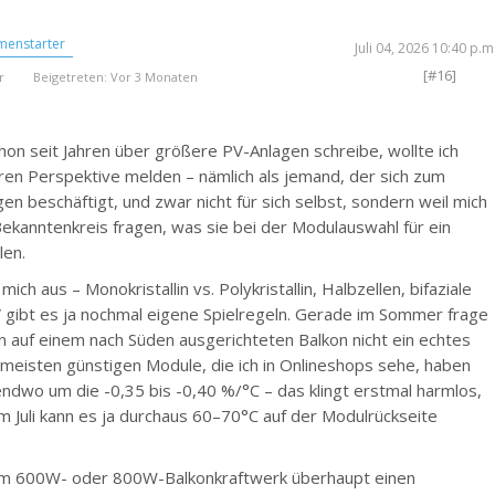
enstarter
Juli 04, 2026 10:40 p.m
[#16]
r
Beigetreten: Vor 3 Monaten
hon seit Jahren über größere PV-Anlagen schreibe, wollte ich
eren Perspektive melden – nämlich als jemand, der sich zum
gen beschäftigt, und zwar nicht für sich selbst, sondern weil mich
kanntenkreis fragen, was sie bei der Modulauswahl für ein
len.
ich aus – Monokristallin vs. Polykristallin, Halbzellen, bifaziale
 gibt es ja nochmal eigene Spielregeln. Gerade im Sommer frage
n auf einem nach Süden ausgerichteten Balkon nicht ein echtes
eisten günstigen Module, die ich in Onlineshops sehe, haben
ndwo um die -0,35 bis -0,40 %/°C – das klingt erstmal harmlos,
m Juli kann es ja durchaus 60–70°C auf der Modulrückseite
em 600W- oder 800W-Balkonkraftwerk überhaupt einen