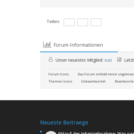
Teilen:
Forum-Informationen
Unser neuestes Mitglied:
susi
Letzt
Forum Icons:
Das Forum enthält keine ungelese
Themen-Icons:
Unbeantwortet
Beantworte
Neueste Beitraege
Ablauf der Inbetriebnahme: Was pa