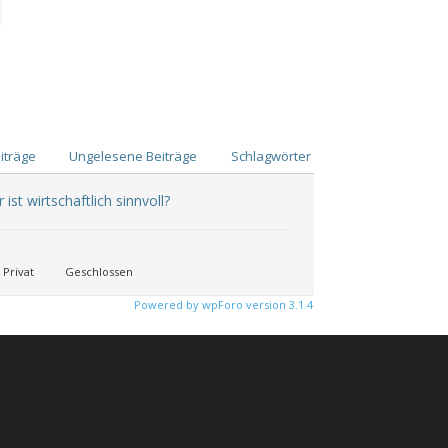
iträge
Ungelesene Beiträge
Schlagwörter
st wirtschaftlich sinnvoll?
Privat
Geschlossen
Powered by wpForo version 3.1.4