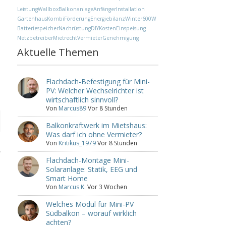
Leistung
Wallbox
Balkonanlage
Anfänger
Installation
Gartenhaus
Kombi
Förderung
Energiebilanz
Winter
600W
Batteriespeicher
Nachrüstung
DIY
Kosten
Einspeisung
Netzbetreiber
Mietrecht
Vermieter
Genehmigung
Aktuelle Themen
Flachdach-Befestigung für Mini-
PV: Welcher Wechselrichter ist
wirtschaftlich sinnvoll?
Von
Marcus89
Vor 8 Stunden
Balkonkraftwerk im Mietshaus:
Was darf ich ohne Vermieter?
Von
Kritikus_1979
Vor 8 Stunden
.
Flachdach-Montage Mini-
Solaranlage: Statik, EEG und
Smart Home
Von
Marcus K.
Vor 3 Wochen
.
Welches Modul für Mini-PV
Südbalkon – worauf wirklich
achten?