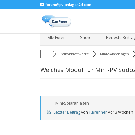
forum@pv-anlagen24.com
Alle Foren
Suche
Neueste Beiträ
Balkonkraftwerke
Mini-Solaranlagen
Welches Modul für Mini-PV Südba
Mini-Solaranlagen
Letzter Beitrag
von
T.Brenner
Vor 3 Wochen