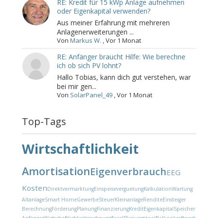
RE: Kredit für 15 kWp Anlage aufnehmen
oder Eigenkapital verwenden?
Aus meiner Erfahrung mit mehreren
Anlagenerweiterungen ...
Von
Markus W.
,
Vor 1 Monat
RE: Anfänger braucht Hilfe: Wie berechne
ich ob sich PV lohnt?
Hallo Tobias, kann dich gut verstehen, war
bei mir gen...
Von
SolarPanel_49
,
Vor 1 Monat
Top-Tags
Wirtschaftlichkeit
Amortisation
Eigenverbrauch
EEG
Kosten
Direktvermarktung
Einspeiseverguetung
Kalkulation
Wartung
Altanlage
Smart Home
Gewerbe
Steuer
Kleinanlage
Rendite
Einsteiger
Berechnung
Förderung
Planung
Finanzierung
Kredit
Eigenkapital
Speicher