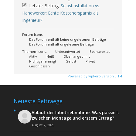
Letzter Beitrag:
Selbstinstallation vs.
Handwerker: Echte Kostenersparnis als
Ingenieur?
Forum Icons:
Das Forum enthält keine ungelesenen Beiträge
Das Forum enthält ungelesene Beiträge
Themen-Icons:
Unbeantwortet
Beantwortet
Aktiv
Heiß
Oben angepinnt
Nicht genehmigt
Gelöst
Privat
Geschlossen
Powered by wpForo version 3.1.4
Neueste Beitraege
Ablauf der Inbetriebnahme: Was passiert
zwischen Montage und erstem Ertrag?
August 7, 2026