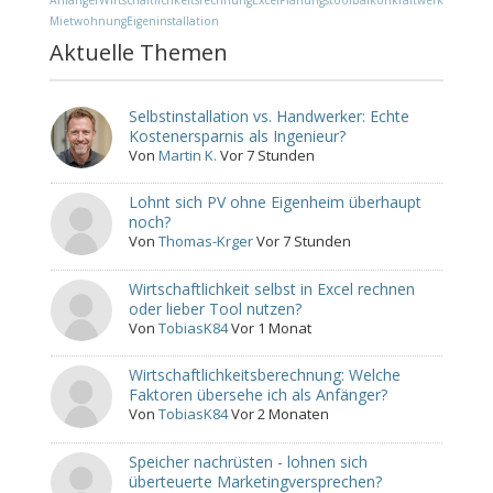
Anfänger
Wirtschaftlichkeitsrechnung
Excel
Planungstool
Balkonkraftwerk
Mietwohnung
Eigeninstallation
Aktuelle Themen
Selbstinstallation vs. Handwerker: Echte
Kostenersparnis als Ingenieur?
Von
Martin K.
Vor 7 Stunden
Lohnt sich PV ohne Eigenheim überhaupt
noch?
Von
Thomas-Krger
Vor 7 Stunden
Wirtschaftlichkeit selbst in Excel rechnen
oder lieber Tool nutzen?
Von
TobiasK84
Vor 1 Monat
Wirtschaftlichkeitsberechnung: Welche
Faktoren übersehe ich als Anfänger?
Von
TobiasK84
Vor 2 Monaten
Speicher nachrüsten - lohnen sich
überteuerte Marketingversprechen?