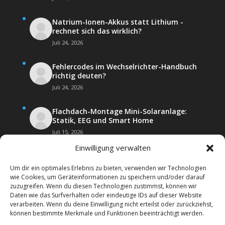
Natrium-Ionen-Akkus statt Lithium -
rechnet sich das wirklich?
Juli 24, 2026
Fehlercodes im Wechselrichter-Handbuch
richtig deuten?
Juli 24, 2026
Flachdach-Montage Mini-Solaranlage:
Statik, EEG und Smart Home
Juli 15, 2026
Einwilligung verwalten
Um dir ein optimales Erlebnis zu bieten, verwenden wir Technologien
wie Cookies, um Geräteinformationen zu speichern und/oder darauf
zuzugreifen. Wenn du diesen Technologien zustimmst, können wir
Daten wie das Surfverhalten oder eindeutige IDs auf dieser Website
Kontakt
Impressum
verarbeiten. Wenn du deine Einwilligung nicht erteilst oder zurückziehst,
Datenschutz­erklärung
Forenregeln
können bestimmte Merkmale und Funktionen beeinträchtigt werden.
Cookie-Richtlinie (EU)