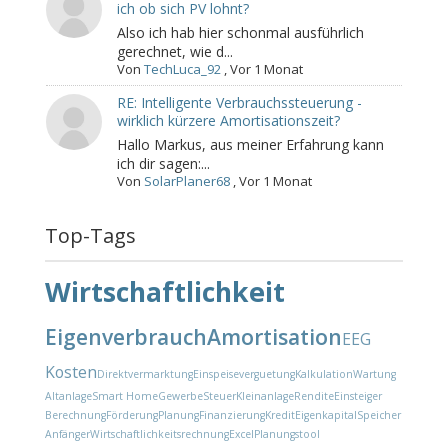
ich ob sich PV lohnt?
Also ich hab hier schonmal ausführlich
gerechnet, wie d...
Von
TechLuca_92
,
Vor 1 Monat
RE: Intelligente Verbrauchssteuerung -
wirklich kürzere Amortisationszeit?
Hallo Markus, aus meiner Erfahrung kann
ich dir sagen:...
Von
SolarPlaner68
,
Vor 1 Monat
Top-Tags
Wirtschaftlichkeit
Eigenverbrauch
Amortisation
EEG
Kosten
Direktvermarktung
Einspeiseverguetung
Kalkulation
Wartung
Altanlage
Smart Home
Gewerbe
Steuer
Kleinanlage
Rendite
Einsteiger
Berechnung
Förderung
Planung
Finanzierung
Kredit
Eigenkapital
Speicher
Anfänger
Wirtschaftlichkeitsrechnung
Excel
Planungstool