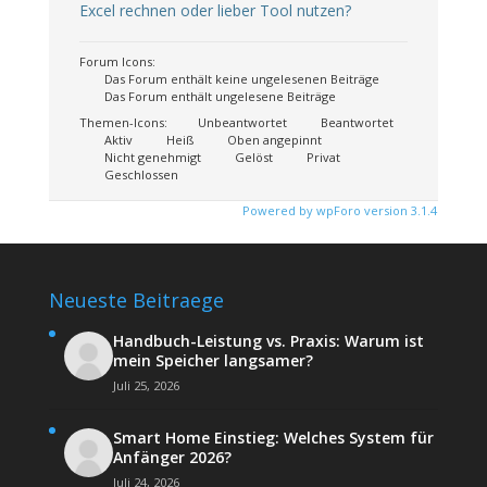
Excel rechnen oder lieber Tool nutzen?
Forum Icons:
Das Forum enthält keine ungelesenen Beiträge
Das Forum enthält ungelesene Beiträge
Themen-Icons:
Unbeantwortet
Beantwortet
Aktiv
Heiß
Oben angepinnt
Nicht genehmigt
Gelöst
Privat
Geschlossen
Powered by wpForo version 3.1.4
Neueste Beitraege
Handbuch-Leistung vs. Praxis: Warum ist
mein Speicher langsamer?
Juli 25, 2026
Smart Home Einstieg: Welches System für
Anfänger 2026?
Juli 24, 2026