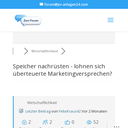
forum@pv-anlagen24.com
Wirtschaftlichkeit
Speicher nachrüsten - lohnen sich
überteuerte Marketingversprechen?
Wirtschaftlichkeit
Letzter Beitrag
von
FelixKraus42
Vor 2 Monaten
2
2
0
52