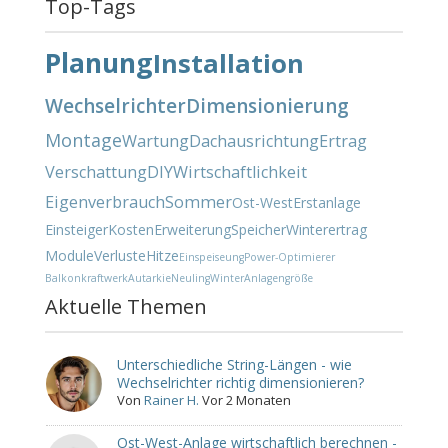
Top-Tags
Planung
Installation
Wechselrichter
Dimensionierung
Montage
Wartung
Dachausrichtung
Ertrag
Verschattung
DIY
Wirtschaftlichkeit
Eigenverbrauch
Sommer
Ost-West
Erstanlage
Einsteiger
Kosten
Erweiterung
Speicher
Winterertrag
Module
Verluste
Hitze
Einspeiseung
Power-Optimierer
Balkonkraftwerk
Autarkie
Neuling
Winter
Anlagengröße
Aktuelle Themen
Unterschiedliche String-Längen - wie
Wechselrichter richtig dimensionieren?
Von
Rainer H.
Vor 2 Monaten
Ost-West-Anlage wirtschaftlich berechnen -