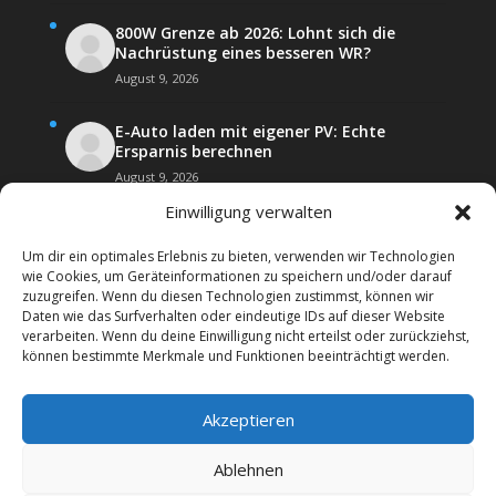
800W Grenze ab 2026: Lohnt sich die
Nachrüstung eines besseren WR?
August 9, 2026
E-Auto laden mit eigener PV: Echte
Ersparnis berechnen
August 9, 2026
Einwilligung verwalten
Um dir ein optimales Erlebnis zu bieten, verwenden wir Technologien
wie Cookies, um Geräteinformationen zu speichern und/oder darauf
zuzugreifen. Wenn du diesen Technologien zustimmst, können wir
Daten wie das Surfverhalten oder eindeutige IDs auf dieser Website
Kontakt
Impressum
verarbeiten. Wenn du deine Einwilligung nicht erteilst oder zurückziehst,
Datenschutz­erklärung
Forenregeln
können bestimmte Merkmale und Funktionen beeinträchtigt werden.
Cookie-Richtlinie (EU)
Akzeptieren
Copyright 2026 | Web24 Consulting AVO UG | Alle
Rechte vorbehalten *Werbehinweis: Das Forum
Ablehnen
beinhaltet auch Affiiatelinks mit Angeboten von