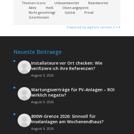
Themen-Icons:
Unbeantwortet
Beantwortet
Aktiv
Heiß
Oben angepinnt
Nicht genehmigt
Gelöst
Privat
Geschlossen
Powered by wpForo version 3.1.4
Neueste Beitraege
Installateure vor Ort checken: Wie
verifiziere ich ihre Referenzen?
August 9, 2026
Wartungsverträge für PV-Anlagen – ROI
wirklich negativ?
August 9, 2026
800W-Grenze 2026: Sinnvoll für
Inselanlagen am Wochenendhaus?
August 9, 2026