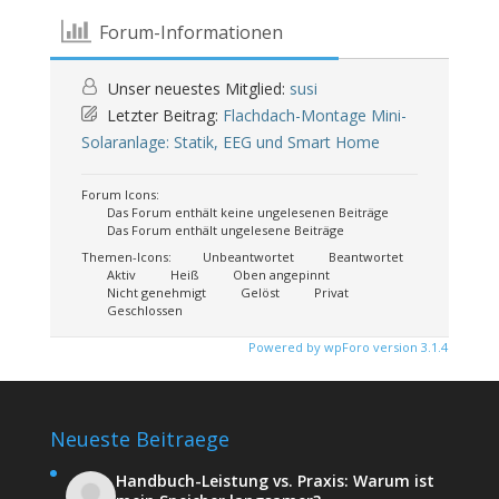
Forum-Informationen
Unser neuestes Mitglied:
susi
Letzter Beitrag:
Flachdach-Montage Mini-
Solaranlage: Statik, EEG und Smart Home
Forum Icons:
Das Forum enthält keine ungelesenen Beiträge
Das Forum enthält ungelesene Beiträge
Themen-Icons:
Unbeantwortet
Beantwortet
Aktiv
Heiß
Oben angepinnt
Nicht genehmigt
Gelöst
Privat
Geschlossen
Powered by wpForo version 3.1.4
Neueste Beitraege
Handbuch-Leistung vs. Praxis: Warum ist