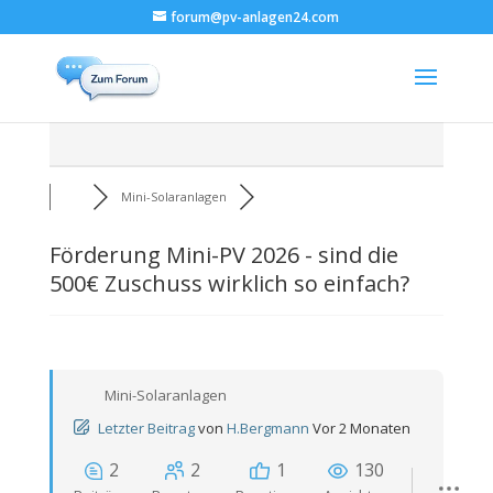
forum@pv-anlagen24.com
Mini-Solaranlagen
Förderung Mini-PV 2026 - sind die
500€ Zuschuss wirklich so einfach?
Mini-Solaranlagen
Letzter Beitrag
von
H.Bergmann
Vor 2 Monaten
2
2
1
130