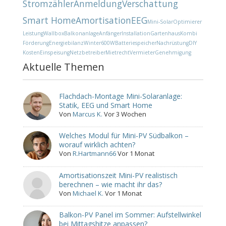
Stromzähler
Anmeldung
Verschattung
Smart Home
Amortisation
EEG
Mini-Solar
Optimierer
Leistung
Wallbox
Balkonanlage
Anfänger
Installation
Gartenhaus
Kombi
Förderung
Energiebilanz
Winter
600W
Batteriespeicher
Nachrüstung
DIY
Kosten
Einspeisung
Netzbetreiber
Mietrecht
Vermieter
Genehmigung
Aktuelle Themen
Flachdach-Montage Mini-Solaranlage:
Statik, EEG und Smart Home
Von
Marcus K.
Vor 3 Wochen
Welches Modul für Mini-PV Südbalkon –
worauf wirklich achten?
Von
R.Hartmann66
Vor 1 Monat
Amortisationszeit Mini-PV realistisch
berechnen – wie macht ihr das?
Von
Michael K.
Vor 1 Monat
Balkon-PV Panel im Sommer: Aufstellwinkel
bei Mittagshitze anpassen?