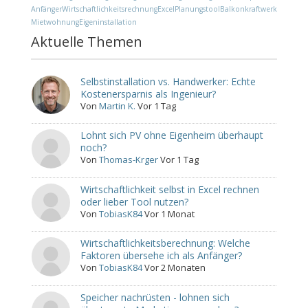
Anfänger
Wirtschaftlichkeitsrechnung
Excel
Planungstool
Balkonkraftwerk
Mietwohnung
Eigeninstallation
Aktuelle Themen
Selbstinstallation vs. Handwerker: Echte
Kostenersparnis als Ingenieur?
Von
Martin K.
Vor 1 Tag
Lohnt sich PV ohne Eigenheim überhaupt
noch?
Von
Thomas-Krger
Vor 1 Tag
Wirtschaftlichkeit selbst in Excel rechnen
oder lieber Tool nutzen?
Von
TobiasK84
Vor 1 Monat
Wirtschaftlichkeitsberechnung: Welche
Faktoren übersehe ich als Anfänger?
Von
TobiasK84
Vor 2 Monaten
Speicher nachrüsten - lohnen sich