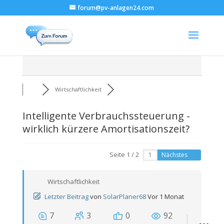
forum@pv-anlagen24.com
Wirtschaftlichkeit
Intelligente Verbrauchssteuerung -
wirklich kürzere Amortisationszeit?
Seite 1 / 2
Nächstes
Wirtschaftlichkeit
Letzter Beitrag
von
SolarPlaner68
Vor 1 Monat
7
3
0
92