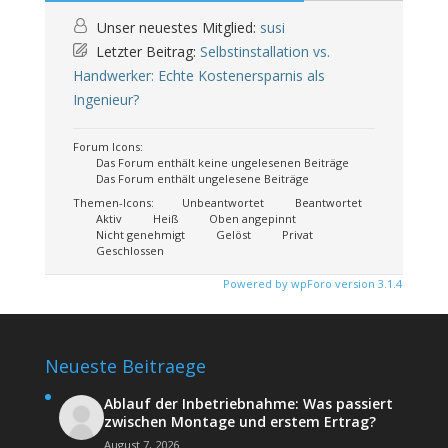
Unser neuestes Mitglied:
susi
Letzter Beitrag:
Selbstinstallation vs.
Handwerker: Echte Kostenersparnis als
Ingenieur?
Forum Icons:
Das Forum enthält keine ungelesenen Beiträge
Das Forum enthält ungelesene Beiträge
Themen-Icons:
Unbeantwortet
Beantwortet
Aktiv
Heiß
Oben angepinnt
Nicht genehmigt
Gelöst
Privat
Geschlossen
Powered by wpForo version 3.1.4
Neueste Beitraege
Ablauf der Inbetriebnahme: Was passiert
zwischen Montage und erstem Ertrag?
August 7, 2026