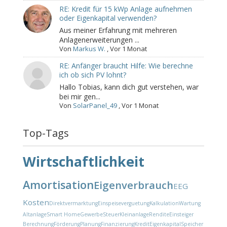
RE: Kredit für 15 kWp Anlage aufnehmen
oder Eigenkapital verwenden?
Aus meiner Erfahrung mit mehreren
Anlagenerweiterungen ...
Von
Markus W.
,
Vor 1 Monat
RE: Anfänger braucht Hilfe: Wie berechne
ich ob sich PV lohnt?
Hallo Tobias, kann dich gut verstehen, war
bei mir gen...
Von
SolarPanel_49
,
Vor 1 Monat
Top-Tags
Wirtschaftlichkeit
Amortisation
Eigenverbrauch
EEG
Kosten
Direktvermarktung
Einspeiseverguetung
Kalkulation
Wartung
Altanlage
Smart Home
Gewerbe
Steuer
Kleinanlage
Rendite
Einsteiger
Berechnung
Förderung
Planung
Finanzierung
Kredit
Eigenkapital
Speicher