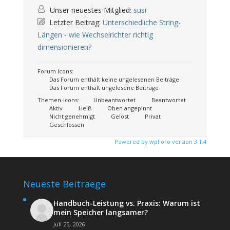
Unser neuestes Mitglied:
susi
Letzter Beitrag:
Unterschiedliche String-
Längen - wie Wechselrichter richtig
dimensionieren?
Forum Icons:
Das Forum enthält keine ungelesenen Beiträge
Das Forum enthält ungelesene Beiträge
Themen-Icons:
Unbeantwortet
Beantwortet
Aktiv
Heiß
Oben angepinnt
Nicht genehmigt
Gelöst
Privat
Geschlossen
Powered by wpForo version 3.1.4
Neueste Beitraege
Handbuch-Leistung vs. Praxis: Warum ist
mein Speicher langsamer?
Juli 25, 2026