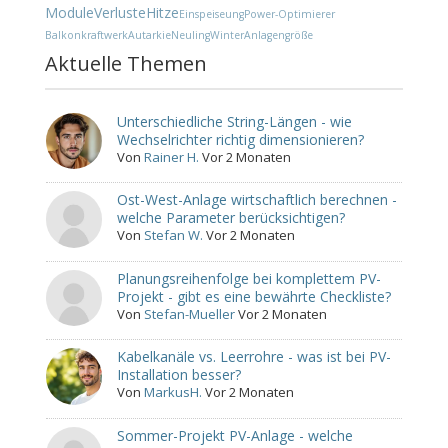
Module
Verluste
Hitze
Einspeiseung
Power-Optimierer
Balkonkraftwerk
Autarkie
Neuling
Winter
Anlagengröße
Aktuelle Themen
Unterschiedliche String-Längen - wie
Wechselrichter richtig dimensionieren?
Von
Rainer H.
Vor 2 Monaten
Ost-West-Anlage wirtschaftlich berechnen -
welche Parameter berücksichtigen?
Von
Stefan W.
Vor 2 Monaten
Planungsreihenfolge bei komplettem PV-
Projekt - gibt es eine bewährte Checkliste?
Von
Stefan-Mueller
Vor 2 Monaten
Kabelkanäle vs. Leerrohre - was ist bei PV-
Installation besser?
Von
MarkusH.
Vor 2 Monaten
Sommer-Projekt PV-Anlage - welche