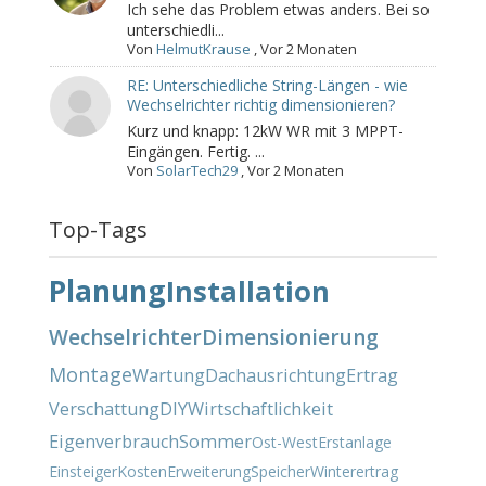
Ich sehe das Problem etwas anders. Bei so
unterschiedli...
Von
HelmutKrause
,
Vor 2 Monaten
RE: Unterschiedliche String-Längen - wie
Wechselrichter richtig dimensionieren?
Kurz und knapp: 12kW WR mit 3 MPPT-
Eingängen. Fertig. ...
Von
SolarTech29
,
Vor 2 Monaten
Top-Tags
Planung
Installation
Wechselrichter
Dimensionierung
Montage
Wartung
Dachausrichtung
Ertrag
Verschattung
DIY
Wirtschaftlichkeit
Eigenverbrauch
Sommer
Ost-West
Erstanlage
Einsteiger
Kosten
Erweiterung
Speicher
Winterertrag