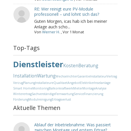
RE: Wer reinigt eure PV-Module
professionell – und lohnt sich das?
Guten Morgen, icas hab ich bei meiner
Anlage auch scho...
Von
Werner H.
,
Vor 1 Monat
Top-Tags
Dienstleister
Kosten
Beratung
Installation
Wartung
Wechselrichter
Garantie
Installateur
Vertrag
Verzug
Planung
Installateure
Qualitaet
Angebot
Elektriker
Inselanlage
Smart Home
Monitoring
Balkonkraftwerk
Mieter
Montage
Analyse
Winterertrag
Sachverständige
Fernwartung
Service
Finanzierung
Förderung
Modulreinigung
Ertragsverlust
Aktuelle Themen
Ablauf der Inbetriebnahme: Was passiert
zwischen Montage und erstem Ertrag?