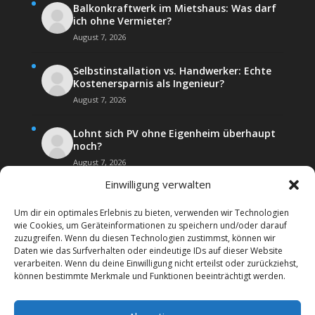
Balkonkraftwerk im Mietshaus: Was darf
ich ohne Vermieter?
August 7, 2026
Selbstinstallation vs. Handwerker: Echte
Kostenersparnis als Ingenieur?
August 7, 2026
Lohnt sich PV ohne Eigenheim überhaupt
noch?
August 7, 2026
Einwilligung verwalten
Um dir ein optimales Erlebnis zu bieten, verwenden wir Technologien
wie Cookies, um Geräteinformationen zu speichern und/oder darauf
zuzugreifen. Wenn du diesen Technologien zustimmst, können wir
Daten wie das Surfverhalten oder eindeutige IDs auf dieser Website
Kontakt
Impressum
verarbeiten. Wenn du deine Einwilligung nicht erteilst oder zurückziehst,
Datenschutz­erklärung
Forenregeln
können bestimmte Merkmale und Funktionen beeinträchtigt werden.
Cookie-Richtlinie (EU)