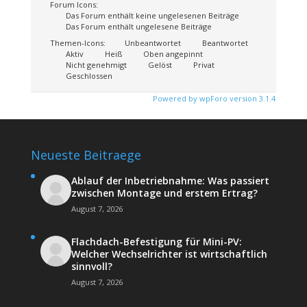
Forum Icons:
Das Forum enthält keine ungelesenen Beiträge
Das Forum enthält ungelesene Beiträge
Themen-Icons:
Unbeantwortet
Beantwortet
Aktiv
Heiß
Oben angepinnt
Nicht genehmigt
Gelöst
Privat
Geschlossen
Powered by wpForo version 3.1.4
Neueste Beitraege
Ablauf der Inbetriebnahme: Was passiert
zwischen Montage und erstem Ertrag?
August 7, 2026
Flachdach-Befestigung für Mini-PV:
Welcher Wechselrichter ist wirtschaftlich
sinnvoll?
August 7, 2026