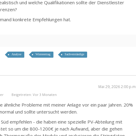
alistisch und welche Qualifikationen sollte der Dienstleister
erenzen?
 jemand konkrete Empfehlungen hat.
Analyse
Winterertrag
Sachverständige
Mai 29, 2026 2:00 p.m
er
Beigetreten: Vor 3 Monaten
te ähnliche Probleme mit meiner Anlage vor ein paar Jahren. 20%
t normal und sollte untersucht werden.
V Süd empfehlen - die haben eine spezielle PV-Abteilung mit
ostet so um die 800-1200€ je nach Aufwand, aber die gehen
uch Thermografie der Module und analysieren die Stringdaten