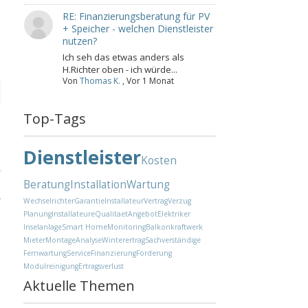
RE: Finanzierungsberatung für PV
+ Speicher - welchen Dienstleister
nutzen?
Ich seh das etwas anders als
H.Richter oben - ich würde...
Von
Thomas K.
,
Vor 1 Monat
Top-Tags
Dienstleister
Kosten
Beratung
Installation
Wartung
.
Wechselrichter
Garantie
Installateur
Vertrag
Verzug
Planung
Installateure
Qualitaet
Angebot
Elektriker
Inselanlage
Smart Home
Monitoring
Balkonkraftwerk
Mieter
Montage
Analyse
Winterertrag
Sachverständige
Fernwartung
Service
Finanzierung
Förderung
Modulreinigung
Ertragsverlust
Aktuelle Themen