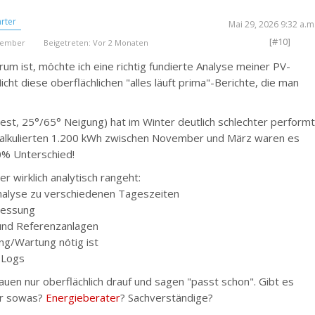
rter
Mai 29, 2026 9:32 a.m
[#10]
Member
Beigetreten: Vor 2 Monaten
um ist, möchte ich eine richtig fundierte Analyse meiner PV-
cht diese oberflächlichen "alles läuft prima"-Berichte, die man
t, 25°/65° Neigung) hat im Winter deutlich schlechter perform
r kalkulierten 1.200 kWh zwischen November und März waren es
0% Unterschied!
r wirklich analytisch rangeht:
analyse zu verschiedenen Tageszeiten
messung
 und Referenzanlagen
ng/Wartung nötig ist
-Logs
auen nur oberflächlich drauf und sagen "passt schon". Gibt es
für sowas?
Energieberater
? Sachverständige?