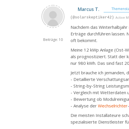
Marcus T.
Themensta
(@solarskeptiker42)
Active 
Nachdem das Winterhalbjahr r
Erträge durchführen lassen. Ni
Beiträge: 10
oft bekommt.
Meine 12 kWp Anlage (Ost-Wes
als prognostiziert. Statt de
nur 980 kWh. Das sind fast 2
Jetzt brauche ich jemanden, de
- Detaillierte Verschattungs
- String-by-String Leistungs
- Vergleich mit Wetterdaten
- Bewertung ob Modulreinigu
- Analyse der
Wechselrichter
Die meisten Installateure sch
spezialisierte Dienstleister 