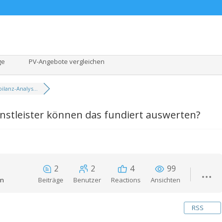
ge
PV-Angebote vergleichen
ilanz-Analys...
enstleister können das fundiert auswerten?
2
2
4
99
en
Beiträge
Benutzer
Reactions
Ansichten
RSS