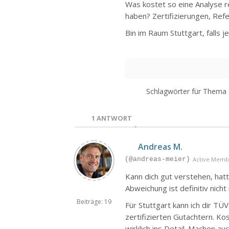
Was kostet so eine Analyse re
haben? Zertifizierungen, Ref
Bin im Raum Stuttgart, falls
Schlagwörter für Thema
1
ANTWORT
Andreas M.
(@andreas-meier)
Active Memb
Kann dich gut verstehen, hat
Abweichung ist definitiv nich
Beiträge: 19
Für Stuttgart kann ich dir TÜ
zertifizierten Gutachtern. K
wirklich ins Detail. Machen a