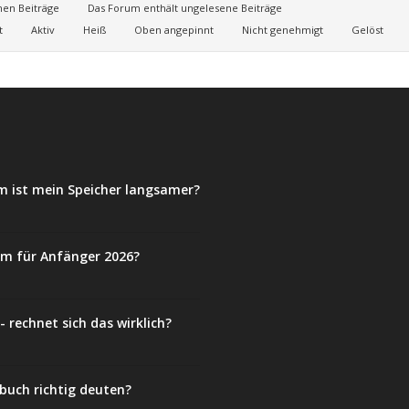
nen Beiträge
Das Forum enthält ungelesene Beiträge
t
Aktiv
Heiß
Oben angepinnt
Nicht genehmigt
Gelöst
m ist mein Speicher langsamer?
em für Anfänger 2026?
 rechnet sich das wirklich?
buch richtig deuten?