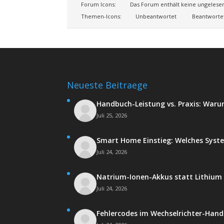
Forum Icons:
Das Forum enthält keine ungelese
Themen-Icons:
Unbeantwortet
Beantworte
Neueste Beitraege
Handbuch-Leistung vs. Praxis: Waru
Juli 25, 2026
Smart Home Einstieg: Welches Syst
Juli 24, 2026
Natrium-Ionen-Akkus statt Lithium -
Juli 24, 2026
Fehlercodes im Wechselrichter-Hand